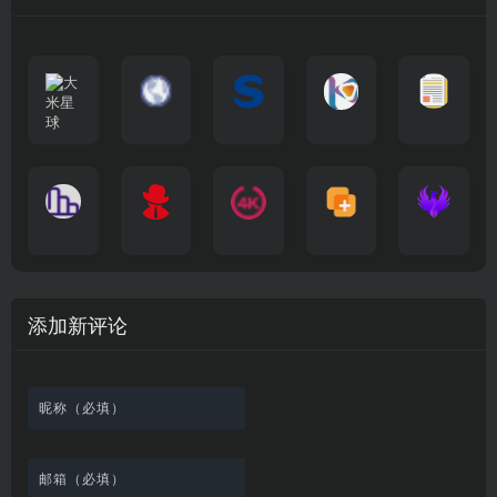
大
G
A
优
N
米
最
i
自
n
一
质
速
i
涅
星
新
m
称
i
个
影
度
e
哥
球
N
y
页
w
高
库
快
G
的
e
T
面
a
质
，
e
文
t
V
最
v
量
高
D
档
纵
电
4
速
涅
f
剧
干
e
动
清
o
横
一
影
聚
K
最
贴
本
哥
本
l
迷
净
漫
资
c
秒
个
先
合
影
新
站
社
站
i
简
在
源
图
将
生
全
视
电
自
区
自
x
洁
线
库
表
网
影
建
建
新
内
播
，
格
高
、
的
的
剧
容
放
提
瞬
清
影
一
一
添加新评论
_
最
网
供
间
影
视
个
个
韩
丰
站
各
变
视
推
网
网
国
富
，
种
成
在
荐
络
友
电
的
所
高
各
线
，
剪
交
影
在
有
清
种
观
排
贴
流
免
线
动
影
酷
看
行
板
社
费
追
漫
视
图
、
榜
区
在
剧
都
资
的
下
、
，
线
网
有
源
工
载
最
在