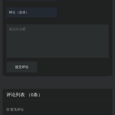
观
站
英
免
具
新
这
看
文
费
软
美
里
字
采
件
剧
你
幕
集
、
可
，
热
以
很
门
畅
适
电
所
合
影
欲
想
等
言
要
高
！
学
速
习
播
英
放
文
的
提交评论
朋
友
。
评论列表 （
0
条）
暂无评论