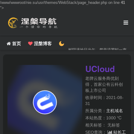
/www/wwwroot/nie.su/usr/themes/WebStack/page_header.php on line
41
">
首页
涅槃博客
树阴满地日当午，梦觉流莺时一声。
UCloud
老牌云服务商优刻
得，首家公有云科创
板上市公司
收录时间：2021-08-
31
所属分类：
主机域名
本站热度：1000 ℃
相关标签：
无标签
SEO查询：
站长工