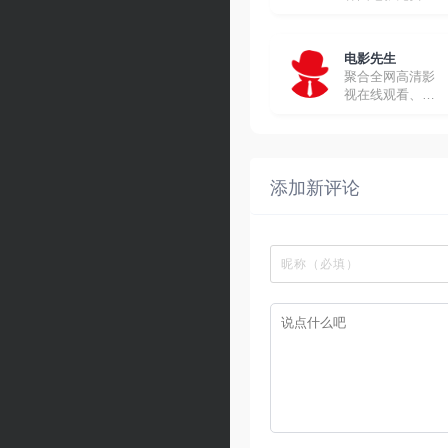
线观看
电影先生
聚合全网高清影
视在线观看、下
载
添加新评论