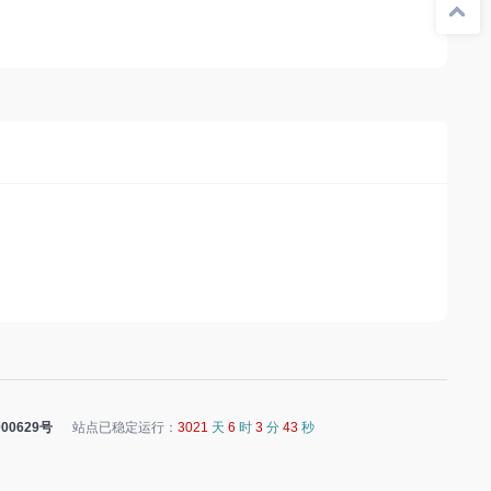
00629号
站点已稳定运行：
3021
天
6
时
3
分
43
秒