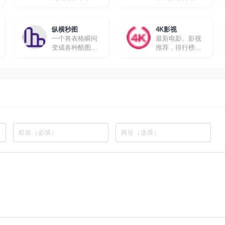
的在线追剧网站
所有动漫都有英
文字幕，很适合
想要学习英文的
纵横秒图
4K影视
朋友。
一个将表格瞬间
最新电影、影视
变成各种酷图的
推荐，排行榜、
工具软件
最新美剧、热门
电影等高速播放