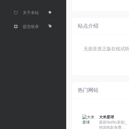
关于本站
🎯
站点介绍
🚀
提交收录
无损音质正版在线试
热门网站
大米星球
最新Netflix新剧_
韩国电影免费在