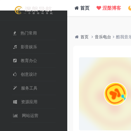
/www/wwwroot/nie.su/usr/themes/WebStack/page_header.php on line
41
">
首页
涅槃博客
热门常用
首页
音乐电台
酷我音
影音娱乐
教育办公
创意设计
服务工具
资源应用
网站运营