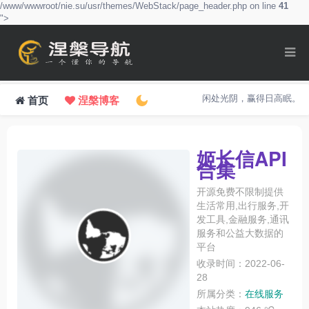
/www/wwwroot/nie.su/usr/themes/WebStack/page_header.php on line
41
">
闲处光阴，赢得日高眠。
首页
涅槃博客
姬长信API
合集
开源免费不限制提供
生活常用,出行服务,开
发工具,金融服务,通讯
服务和公益大数据的
平台
收录时间：2022-06-
28
所属分类：
在线服务