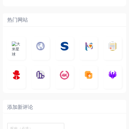
热门网站
大
G
A
优
N
米
最
i
自
n
一
质
速
i
涅
星
新
m
称
i
个
影
度
e
哥
球
N
y
页
w
高
库
快
G
的
e
T
面
a
质
，
e
文
t
V
最
v
量
高
D
档
电
纵
4
速
涅
f
剧
干
e
动
清
o
影
聚
横
一
K
最
贴
本
哥
本
l
迷
净
漫
资
c
先
合
秒
个
影
新
站
社
站
i
简
在
源
生
全
图
将
视
电
自
区
自
x
洁
线
库
网
表
影
建
建
新
内
播
，
高
格
、
的
的
剧
容
放
提
清
瞬
影
一
一
添加新评论
_
最
网
供
影
间
视
个
个
韩
丰
站
各
视
变
推
网
网
国
富
，
种
在
成
荐
络
友
电
的
所
高
线
各
，
剪
交
影
在
有
清