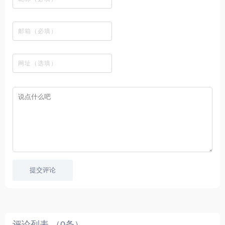
观
种
排
贴
流
免
线
动
影
看
酷
行
板
社
费
追
漫
视
、
图
榜
区
在
剧
都
资
下
的
、
，
线
网
有
源
载
工
最
在
观
站
英
免
具
新
这
看
文
费
软
美
里
字
采
件
剧
你
幕
集
、
可
，
热
以
很
门
畅
适
电
所
合
影
欲
想
等
言
要
高
！
学
速
习
播
英
放
文
的
提交评论
朋
友
。
评论列表 （
0
条）