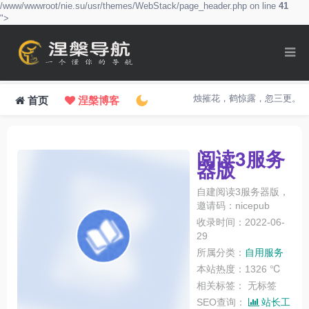
/www/wwwroot/nie.su/usr/themes/WebStack/page_header.php on line
41
">
烛摧花，鹤惊露，忽三更。
首页
涅槃博客
阅读3服务
器版
自建阅读3服务器版，
邀请码：nicepub
收录时间：2022-06-
29
所属分类：
自用服务
本站热度：1326 ℃
相关标签：
无标签
SEO查询：
站长工