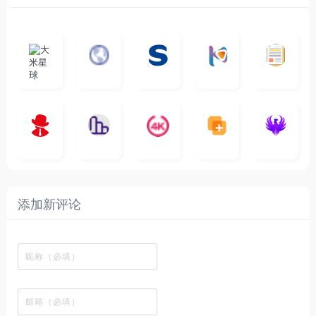
大
G
A
优
N
米
最
i
自
n
一
质
速
i
涅
星
新
m
称
i
个
影
度
e
哥
球
N
y
页
w
高
库
快
G
的
e
T
面
a
质
，
e
文
t
V
最
v
量
高
D
档
电
纵
4
速
涅
f
剧
干
e
动
清
o
影
聚
横
一
K
最
贴
本
哥
本
l
迷
净
漫
资
c
先
合
秒
个
影
新
站
社
站
i
简
在
源
生
全
图
将
视
电
自
区
自
x
洁
线
库
网
表
影
建
建
新
内
播
，
高
格
、
的
的
剧
容
放
提
清
瞬
影
一
一
添加新评论
_
最
网
供
影
间
视
个
个
韩
丰
站
各
视
变
推
网
网
国
富
，
种
在
成
荐
络
友
电
的
所
高
线
各
，
剪
交
影
在
有
清
观
种
排
贴
流
免
线
动
影
看
酷
行
板
社
费
追
漫
视
、
图
榜
区
在
剧
都
资
下
的
、
，
线
网
有
源
载
工
最
在