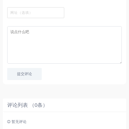
观
站
英
免
具
新
这
看
文
费
软
美
里
字
采
件
剧
你
幕
集
、
可
，
热
以
很
门
畅
适
电
所
合
影
欲
想
等
言
要
高
！
学
速
习
播
英
放
文
的
提交评论
朋
友
。
评论列表 （
0
条）
暂无评论