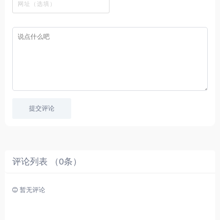
字
采
件
剧
你
幕
集
、
可
，
热
以
很
门
畅
适
电
所
合
影
欲
想
等
言
要
高
！
学
速
习
播
英
放
文
的
提交评论
朋
友
。
评论列表 （
0
条）
暂无评论