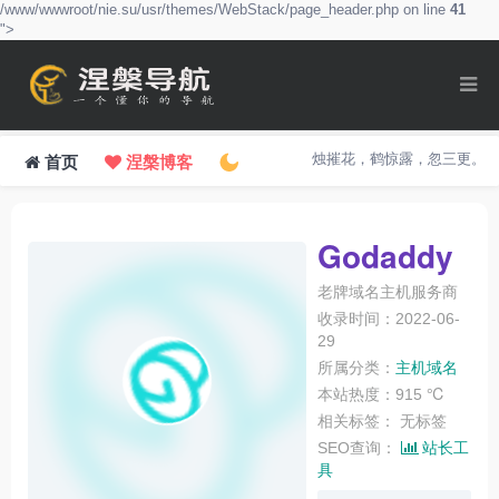
/www/wwwroot/nie.su/usr/themes/WebStack/page_header.php on line
41
">
烛摧花，鹤惊露，忽三更。
首页
涅槃博客
Godaddy
老牌域名主机服务商
收录时间：2022-06-
29
所属分类：
主机域名
本站热度：915 ℃
相关标签：
无标签
SEO查询：
站长工
具