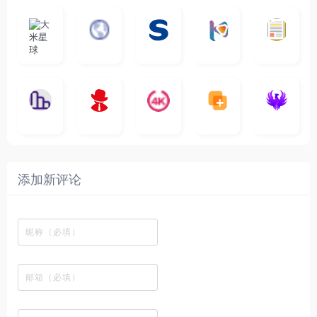
大
G
A
优
N
米
最
i
自
n
一
质
速
i
涅
星
新
m
称
i
个
影
度
e
哥
球
N
y
页
w
高
库
快
G
的
e
T
面
a
质
，
e
文
t
V
最
v
量
高
D
档
纵
电
4
速
涅
f
剧
干
e
动
清
o
横
一
影
聚
K
最
贴
本
哥
本
l
迷
净
漫
资
c
秒
个
先
合
影
新
站
社
站
i
简
在
源
图
将
生
全
视
电
自
区
自
x
洁
线
库
表
网
影
建
建
新
内
播
，
格
高
、
的
的
剧
容
放
提
瞬
清
影
一
一
添加新评论
_
最
网
供
间
影
视
个
个
韩
丰
站
各
变
视
推
网
网
国
富
，
种
成
在
荐
络
友
电
的
所
高
各
线
，
剪
交
影
在
有
清
种
观
排
贴
流
免
线
动
影
酷
看
行
板
社
费
追
漫
视
图
、
榜
区
在
剧
都
资
的
下
、
，
线
网
有
源
工
载
最
在
观
站
英
免
具
新
这
看
文
费
软
美
里