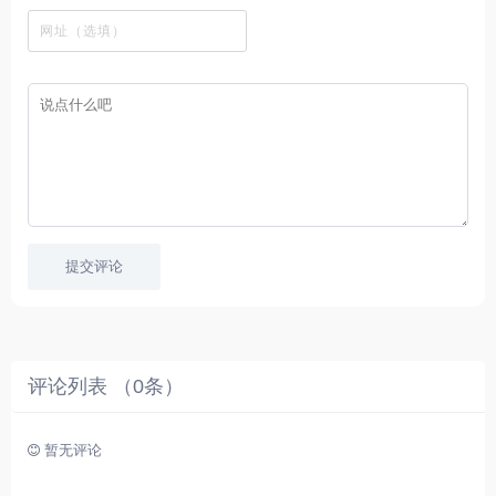
看
文
费
软
美
里
字
采
件
剧
你
幕
集
、
可
，
热
以
很
门
畅
适
电
所
合
影
欲
想
等
言
要
高
！
学
速
习
播
英
放
文
的
提交评论
朋
友
。
评论列表 （
0
条）
暂无评论