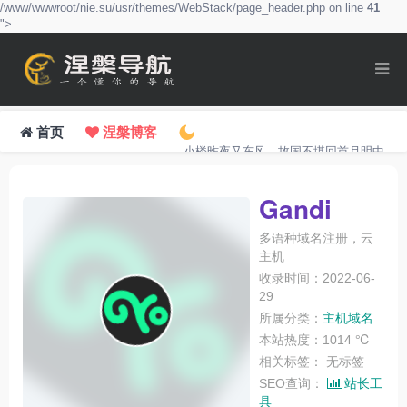
/www/wwwroot/nie.su/usr/themes/WebStack/page_header.php on line
41
">
首页
涅槃博客
小楼昨夜又东风，故国不堪回首月明中。
Gandi
多语种域名注册，云
主机
收录时间：2022-06-
29
所属分类：
主机域名
本站热度：1014 ℃
相关标签：
无标签
SEO查询：
站长工
具