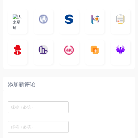
大
G
A
优
N
米
最
i
自
n
一
质
速
i
涅
星
新
m
称
i
个
影
度
e
哥
球
N
y
页
w
高
库
快
G
的
e
T
面
a
质
，
e
文
t
V
最
v
量
高
D
档
电
纵
4
速
涅
f
剧
干
e
动
清
o
影
聚
横
一
K
最
贴
本
哥
本
l
迷
净
漫
资
c
先
合
秒
个
影
新
站
社
站
i
简
在
源
生
全
图
将
视
电
自
区
自
x
洁
线
库
网
表
影
建
建
新
内
播
，
高
格
、
的
的
剧
容
放
提
清
瞬
影
一
一
添加新评论
_
最
网
供
影
间
视
个
个
韩
丰
站
各
视
变
推
网
网
国
富
，
种
在
成
荐
络
友
电
的
所
高
线
各
，
剪
交
影
在
有
清
观
种
排
贴
流
免
线
动
影
看
酷
行
板
社
费
追
漫
视
、
图
榜
区
在
剧
都
资
下
的
、
，
线
网
有
源
载
工
最
在
观
站
英
免
具
新
这