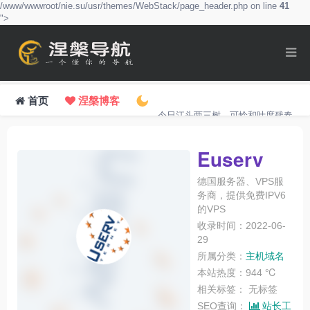
/www/wwwroot/nie.su/usr/themes/WebStack/page_header.php on line
41
">
首页
涅槃博客
今日江头两三树，可怜和叶度残春。
Euserv
德国服务器、VPS服
务商，提供免费IPV6
的VPS
收录时间：2022-06-
29
所属分类：
主机域名
本站热度：944 ℃
相关标签：
无标签
SEO查询：
站长工