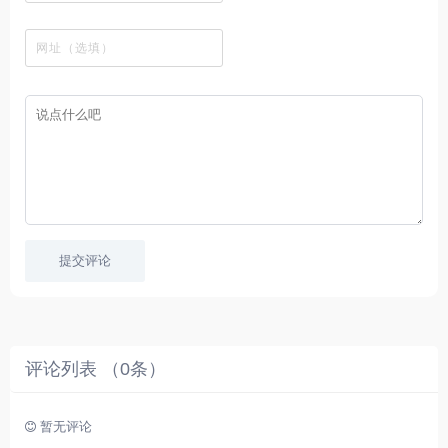
观
站
英
免
具
新
这
看
文
费
软
美
里
字
采
件
剧
你
幕
集
、
可
，
热
以
很
门
畅
适
电
所
合
影
欲
想
等
言
要
高
！
学
速
习
播
英
放
文
的
提交评论
朋
友
。
评论列表 （
0
条）
暂无评论