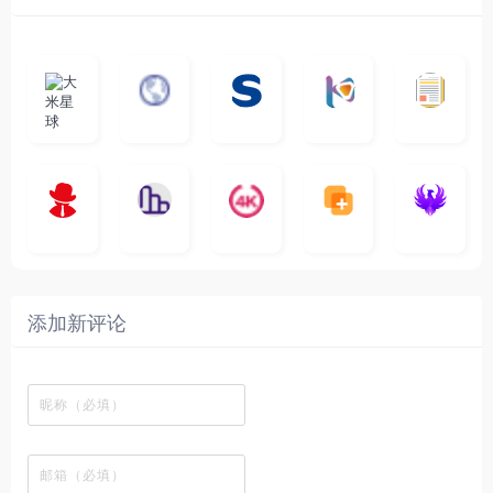
大
G
A
优
N
米
最
i
自
n
一
质
速
i
涅
星
新
m
称
i
个
影
度
e
哥
球
N
y
页
w
高
库
快
G
的
e
T
面
a
质
，
e
文
t
V
最
v
量
高
D
档
电
纵
4
速
涅
f
剧
干
e
动
清
o
影
聚
横
一
K
最
贴
本
哥
本
l
迷
净
漫
资
c
先
合
秒
个
影
新
站
社
站
i
简
在
源
生
全
图
将
视
电
自
区
自
x
洁
线
库
网
表
影
建
建
新
内
播
，
高
格
、
的
的
剧
容
放
提
清
瞬
影
一
一
添加新评论
_
最
网
供
影
间
视
个
个
韩
丰
站
各
视
变
推
网
网
国
富
，
种
在
成
荐
络
友
电
的
所
高
线
各
，
剪
交
影
在
有
清
观
种
排
贴
流
免
线
动
影
看
酷
行
板
社
费
追
漫
视
、
图
榜
区
在
剧
都
资
下
的
、
，
线
网
有
源
载
工
最
在