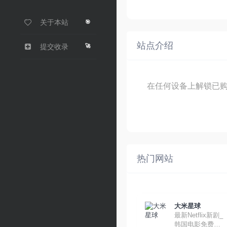
关于本站
🎯
站点介绍
🚀
提交收录
在任何设备上解锁已
热门网站
大米星球
最新Netflix新剧_
韩国电影免费在