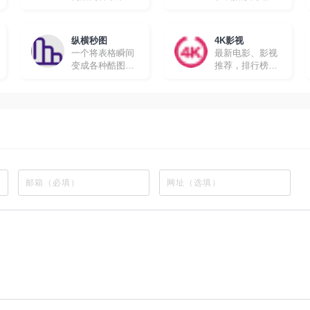
的在线追剧网站
所有动漫都有英
文字幕，很适合
想要学习英文的
纵横秒图
4K影视
朋友。
一个将表格瞬间
最新电影、影视
变成各种酷图的
推荐，排行榜、
工具软件
最新美剧、热门
电影等高速播放