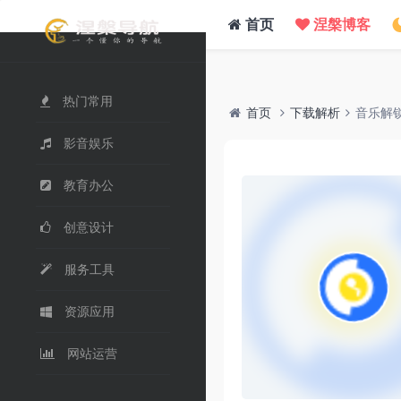
/www/wwwroot/nie.su/usr/themes/WebStack/page_header.php on line
41
">
首页
涅槃博客
热门常用
首页
下载解析
音乐解
影音娱乐
教育办公
创意设计
服务工具
资源应用
网站运营