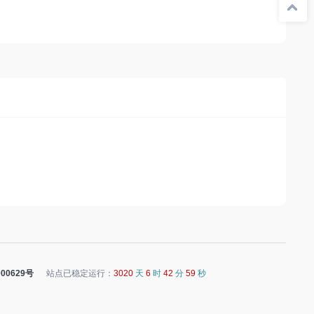
00629号
站点已稳定运行：
3020
天
6
时
43
分
0
秒