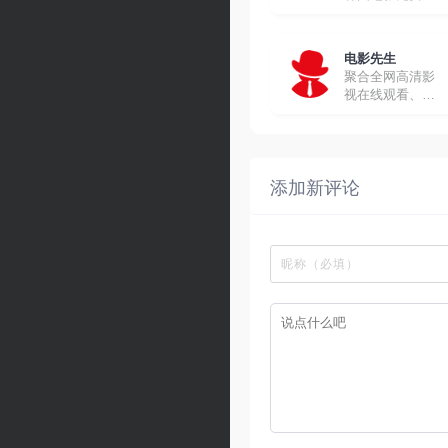
线观看
电影先生
聚合全网高清影
视在线观看、下
载
添加新评论