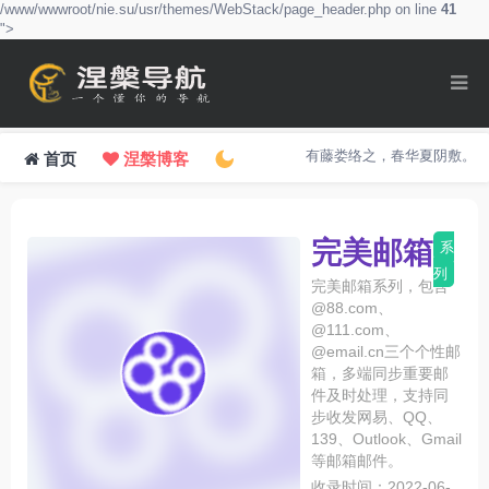
/www/wwwroot/nie.su/usr/themes/WebStack/page_header.php on line
41
">
有藤娄络之，春华夏阴敷。
首页
涅槃博客
完美邮箱
系
列
完美邮箱系列，包含
@88.com、
@111.com、
@email.cn三个个性邮
箱，多端同步重要邮
件及时处理，支持同
步收发网易、QQ、
139、Outlook、Gmail
等邮箱邮件。
收录时间：2022-06-