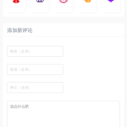
影
聚
横
一
K
最
贴
本
哥
本
l
迷
净
漫
资
c
先
合
秒
个
影
新
站
社
站
i
简
在
源
生
全
图
将
视
电
自
区
自
x
洁
线
库
网
表
影
建
建
新
内
播
，
高
格
、
的
的
剧
容
放
提
清
瞬
影
一
一
添加新评论
_
最
网
供
影
间
视
个
个
韩
丰
站
各
视
变
推
网
网
国
富
，
种
在
成
荐
络
友
电
的
所
高
线
各
，
剪
交
影
在
有
清
观
种
排
贴
流
免
线
动
影
看
酷
行
板
社
费
追
漫
视
、
图
榜
区
在
剧
都
资
下
的
、
，
线
网
有
源
载
工
最
在
观
站
英
免
具
新
这
看
文
费
软
美
里
字
采
件
剧
你
幕
集
、
可
，
热
以
很
门
畅
适
电
所
合
影
欲
想
等
言
要
高
！
学