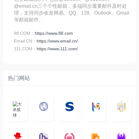
@email.cn三个个性邮箱，多端同步重要邮件及时处
理，支持同步收发网易、QQ、139、Outlook、Gmail
等邮箱邮件。
88.COM：
https://www.88.com
Email.CN：
https://www.email.cn/
111.COM：
https://www.111.com/
热门网站
大
G
A
优
N
米
最
i
自
n
一
质
速
i
涅
星
新
m
称
i
个
影
度
e
哥
球
N
y
页
w
高
库
快
G
的
e
T
面
a
质
，
e
文
t
V
最
v
量
高
D
档
电
纵
4
速
涅
f
剧
干
e
动
清
o