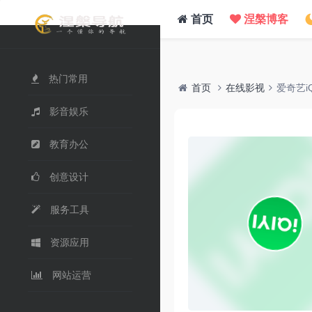
/www/wwwroot/nie.su/usr/themes/WebStack/page_header.php on line
41
">
首页
涅槃博客
热门常用
首页
在线影视
爱奇艺iQ
影音娱乐
教育办公
创意设计
服务工具
资源应用
网站运营