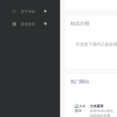
关于本站
🎯
站点介绍
🚀
提交收录
百度旗下国内正版影
热门网站
大米星球
最新Netflix新剧_
韩国电影免费在