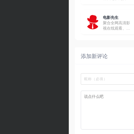
线观看
电影先生
聚合全网高清影
视在线观看、下
载
添加新评论