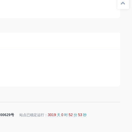
00629号
站点已稳定运行：
3019
天
0
时
52
分
53
秒