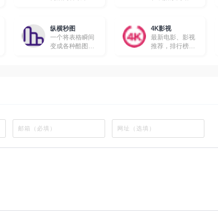
的在线追剧网站
所有动漫都有英
文字幕，很适合
想要学习英文的
纵横秒图
4K影视
朋友。
一个将表格瞬间
最新电影、影视
变成各种酷图的
推荐，排行榜、
工具软件
最新美剧、热门
电影等高速播放