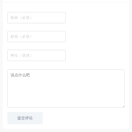
韩
丰
站
各
视
变
推
网
网
国
富
，
种
在
成
荐
络
友
电
的
所
高
线
各
，
剪
交
影
在
有
清
观
种
排
贴
流
免
线
动
影
看
酷
行
板
社
费
追
漫
视
、
图
榜
区
在
剧
都
资
下
的
、
，
线
网
有
源
载
工
最
在
观
站
英
免
具
新
这
看
文
费
软
美
里
字
采
件
剧
你
幕
集
、
可
，
热
以
很
门
畅
适
电
所
合
影
欲
想
等
言
要
高
！
学
速
习
播
英
放
文
的
提交评论
朋
友