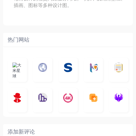
插画、图标等多种设计图。
热门网站
大
G
A
优
N
米
最
i
自
n
一
质
速
i
涅
星
新
m
称
i
个
影
度
e
哥
球
N
y
页
w
高
库
快
G
的
e
T
面
a
质
，
e
文
t
V
最
v
量
高
D
档
电
纵
4
速
涅
f
剧
干
e
动
清
o
影
聚
横
一
K
最
贴
本
哥
本
l
迷
净
漫
资
c
先
合
秒
个
影
新
站
社
站
i
简
在
源
生
全
图
将
视
电
自
区
自
x
洁
线
库
网
表
影
建
建
新
内
播
，
高
格
、
的
的
剧
容
放
提
清
瞬
影
一
一
添加新评论
_
最
网
供
影
间
视
个
个