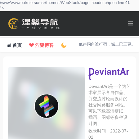
/www/wwwroot/nie.su/usr/themes/WebStack/page_header.php on line
41
">
低声问向谁行宿，城上已三更。
首页
涅槃博客
DeviantAr
t
DeviantArt是一个为艺
术家展示各自作品、
并交流讨论而设计的
社交网路服务网站。
可以下载高清壁纸、
插画、图标等多种设
计图。
收录时间：2022-07-
02