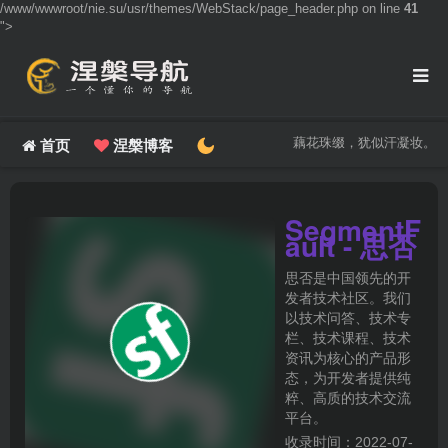
/www/wwwroot/nie.su/usr/themes/WebStack/page_header.php on line
41
">
藕花珠缀，犹似汗凝妆。
首页
涅槃博客
SegmentF
ault - 思否
思否是中国领先的开
发者技术社区。我们
以技术问答、技术专
栏、技术课程、技术
资讯为核心的产品形
态，为开发者提供纯
粹、高质的技术交流
平台。
收录时间：2022-07-