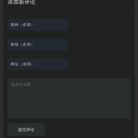
添加新评论
_
最
网
供
影
间
视
个
个
韩
丰
站
各
视
变
推
网
网
国
富
，
种
在
成
荐
络
友
电
的
所
高
线
各
，
剪
交
影
在
有
清
观
种
排
贴
流
免
线
动
影
看
酷
行
板
社
费
追
漫
视
、
图
榜
区
在
剧
都
资
下
的
、
，
线
网
有
源
载
工
最
在
观
站
英
免
具
新
这
看
文
费
软
美
里
字
采
件
剧
你
幕
集
、
可
，
热
以
很
门
畅
适
电
所
合
影
欲
想
等
言
要
高
！
学
速
习
播
英
放
文
的
提交评论
朋