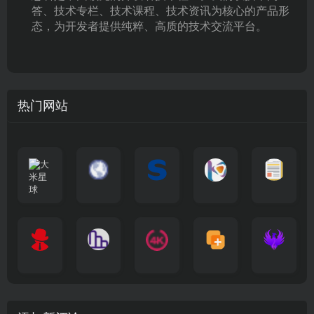
答、技术专栏、技术课程、技术资讯为核心的产品形
态，为开发者提供纯粹、高质的技术交流平台。
热门网站
大
G
A
优
N
米
最
i
自
n
一
质
速
i
涅
星
新
m
称
i
个
影
度
e
哥
球
N
y
页
w
高
库
快
G
的
e
T
面
a
质
，
e
文
t
V
最
v
量
高
D
档
电
纵
4
速
涅
f
剧
干
e
动
清
o
影
聚
横
一
K
最
贴
本
哥
本
l
迷
净
漫
资
c
先
合
秒
个
影
新
站
社
站
i
简
在
源
生
全
图
将
视
电
自
区
自
x
洁
线
库
网
表
影
建
建
新
内
播
，
高
格
、
的
的
剧
容
放
提
清
瞬
影
一
一