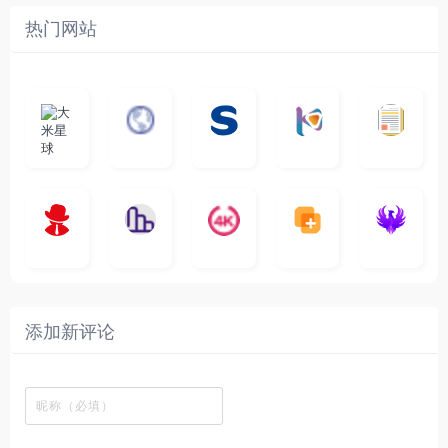
热门网站
大
G
A
优
N
米
最
i
自
n
一
质
速
i
涅
星
新
m
称
i
个
影
度
e
哥
球
N
y
页
w
高
库
快
G
的
e
T
面
a
质
，
e
文
t
V
最
v
量
高
D
档
电
纵
4
速
涅
f
剧
干
e
动
清
o
影
聚
横
一
K
最
贴
本
哥
本
l
迷
净
漫
资
c
先
合
秒
个
影
新
站
社
站
i
简
在
源
生
全
图
将
视
电
自
区
自
x
洁
线
库
网
表
影
建
建
新
内
播
，
高
格
、
的
的
剧
容
放
提
清
瞬
影
一
一
添加新评论
_
最
网
供
影
间
视
个
个
韩
丰
站
各
视
变
推
网
网
国
富
，
种
在
成
荐
络
友
电
的
所
高
线
各
，
剪
交
影
在
有
清
观
种
排
贴
流
免
线
动
影
看
酷
行
板
社
费
追
漫
视
、
图
榜
区