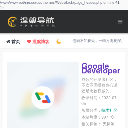
/www/wwwroot/nie.su/usr/themes/WebStack/page_header.php on line
41
">
连雨不知春去，一晴方觉夏深。
首页
涅槃博客
Google
Developer
谷歌的开发者社区，
不吹不黑摸着良心说
还是比较权威的。
收录时间：2022-07-
05
所属分类：
技术社区
本站热度：997 ℃
相关标签：
无标签