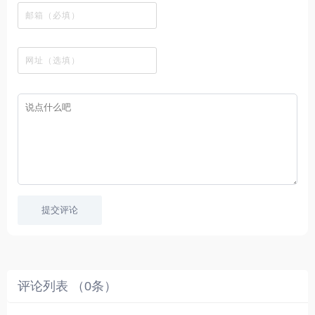
在
剧
都
资
下
的
、
，
线
网
有
源
载
工
最
在
观
站
英
免
具
新
这
看
文
费
软
美
里
字
采
件
剧
你
幕
集
、
可
，
热
以
很
门
畅
适
电
所
合
影
欲
想
等
言
要
高
！
学
速
习
播
英
放
文
的
提交评论
朋
友
。
评论列表 （
0
条）