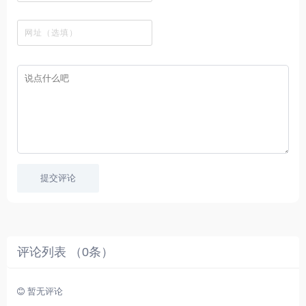
观
站
英
免
具
新
这
看
文
费
软
美
里
字
采
件
剧
你
幕
集
、
可
，
热
以
很
门
畅
适
电
所
合
影
欲
想
等
言
要
高
！
学
速
习
播
英
放
文
的
提交评论
朋
友
。
评论列表 （
0
条）
暂无评论