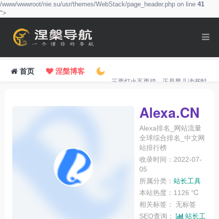
/www/wwwroot/nie.su/usr/themes/WebStack/page_header.php on line
41
">
首页
涅槃博客
三更灯火五更鸡，正是男儿读书时。
Alexa.CN
Alexa排名_网站流量
全球综合排名_中文网
站排行榜
收录时间：2022-07-
05
所属分类：
站长工具
本站热度：1126 ℃
相关标签：
无标签
SEO查询：
站长工