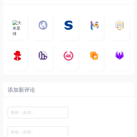
大
G
A
优
N
米
最
i
自
n
一
质
速
i
涅
星
新
m
称
i
个
影
度
e
哥
球
N
y
页
w
高
库
快
G
的
e
T
面
a
质
，
e
文
t
V
最
v
量
高
D
档
电
纵
4
速
涅
f
剧
干
e
动
清
o
影
聚
横
一
K
最
贴
本
哥
本
l
迷
净
漫
资
c
先
合
秒
个
影
新
站
社
站
i
简
在
源
生
全
图
将
视
电
自
区
自
x
洁
线
库
网
表
影
建
建
新
内
播
，
高
格
、
的
的
剧
容
放
提
清
瞬
影
一
一
添加新评论
_
最
网
供
影
间
视
个
个
韩
丰
站
各
视
变
推
网
网
国
富
，
种
在
成
荐
络
友
电
的
所
高
线
各
，
剪
交
影
在
有
清
观
种
排
贴
流
免
线
动
影
看
酷
行
板
社
费
追
漫
视
、
图
榜
区
在
剧
都
资
下
的
、
，
线
网
有
源
载
工
最
在