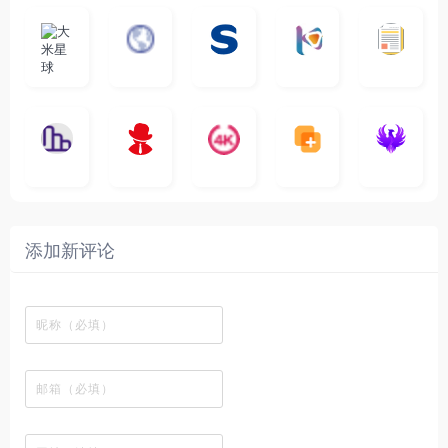
大
G
A
优
N
米
最
i
自
n
一
质
速
i
涅
星
新
m
称
i
个
影
度
e
哥
球
N
y
页
w
高
库
快
G
的
e
T
面
a
质
，
e
文
t
V
最
v
量
高
D
档
纵
电
4
速
涅
f
剧
干
e
动
清
o
横
一
影
聚
K
最
贴
本
哥
本
l
迷
净
漫
资
c
秒
个
先
合
影
新
站
社
站
i
简
在
源
图
将
生
全
视
电
自
区
自
x
洁
线
库
表
网
影
建
建
新
内
播
，
格
高
、
的
的
剧
容
放
提
瞬
清
影
一
一
添加新评论
_
最
网
供
间
影
视
个
个
韩
丰
站
各
变
视
推
网
网
国
富
，
种
成
在
荐
络
友
电
的
所
高
各
线
，
剪
交
影
在
有
清
种
观
排
贴
流
免
线
动
影
酷
看
行
板
社
费
追
漫
视
图
、
榜
区
在
剧
都
资
的
下
、
，
线
网
有
源
工
载
最
在
观
站
英
免
具
新
这
看
文
费
软
美
里
字
采