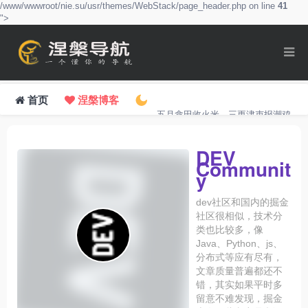
/www/wwwroot/nie.su/usr/themes/WebStack/page_header.php on line
41
">
首页
涅槃博客
五月畲田收火米，三更津吏报潮鸡。
DEV
Communit
y
dev社区和国内的掘金
社区很相似，技术分
类也比较多，像
Java、Python、js、
分布式等应有尽有，
文章质量普遍都还不
错，其实如果平时多
留意不难发现，掘金