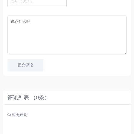
件
剧
你
幕
集
、
可
，
热
以
很
门
畅
适
电
所
合
影
欲
想
等
言
要
高
！
学
速
习
播
英
放
文
的
提交评论
朋
友
。
评论列表 （
0
条）
暂无评论