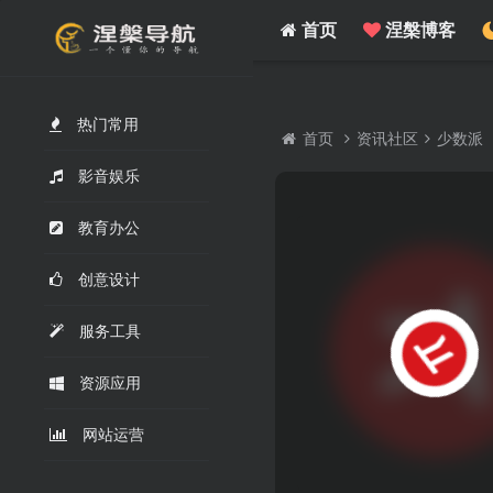
/www/wwwroot/nie.su/usr/themes/WebStack/page_header.php on line
41
">
首页
涅槃博客
热门常用
首页
资讯社区
少数派
影音娱乐
教育办公
创意设计
服务工具
资源应用
网站运营