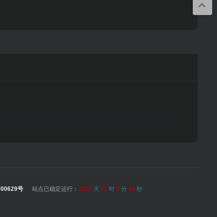
00629号
站点已稳定运行：
3019
天
11
时
9
分
44
秒