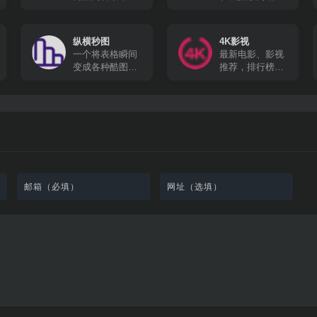
的在线追剧网站
所有动漫都有英
文字幕，很适合
想要学习英文的
纵横秒图
4K影视
朋友。
一个将表格瞬间
最新电影、影视
变成各种酷图的
推荐，排行榜、
工具软件
最新美剧、热门
电影等高速播放