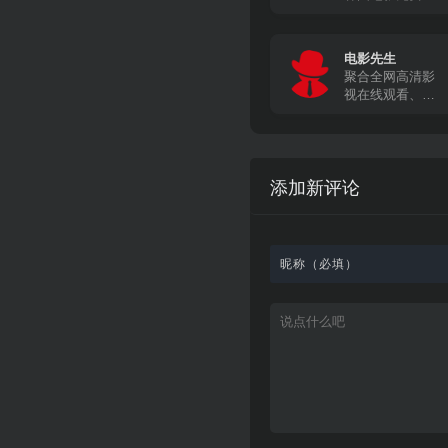
线观看
电影先生
聚合全网高清影
视在线观看、下
载
添加新评论