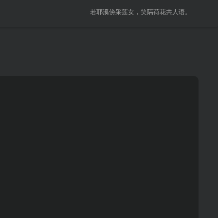
若耶溪傍采莲女，笑隔荷花共人语。