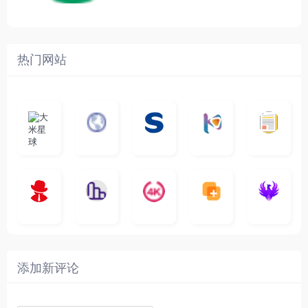
热门网站
大
G
A
优
N
米
最
i
自
n
一
质
速
i
涅
星
新
m
称
i
个
影
度
e
哥
球
N
y
页
w
高
库
快
G
的
e
T
面
a
质
，
e
文
t
V
最
v
量
高
D
档
电
纵
4
速
涅
f
剧
干
e
动
清
o
影
聚
横
一
K
最
贴
本
哥
本
l
迷
净
漫
资
c
先
合
秒
个
影
新
站
社
站
i
简
在
源
生
全
图
将
视
电
自
区
自
x
洁
线
库
网
表
影
建
建
新
内
播
，
高
格
、
的
的
剧
容
放
提
清
瞬
影
一
一
添加新评论
_
最
网
供
影
间
视
个
个
韩
丰
站
各
视
变
推
网
网
国
富
，
种
在
成
荐
络
友
电
的
所
高