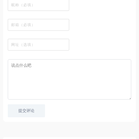
线
各
，
剪
交
影
在
有
清
观
种
排
贴
流
免
线
动
影
看
酷
行
板
社
费
追
漫
视
、
图
榜
区
在
剧
都
资
下
的
、
，
线
网
有
源
载
工
最
在
观
站
英
免
具
新
这
看
文
费
软
美
里
字
采
件
剧
你
幕
集
、
可
，
热
以
很
门
畅
适
电
所
合
影
欲
想
等
言
要
高
！
学
速
习
播
英
放
文
的
提交评论
朋
友
。