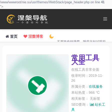
/www/wwwroot/nie.su/usr/themes/WebStack/page_header.php on line
41
">
首页
涅槃博客
五更犹作钱塘梦，睡觉方知过眼前。
常用工具
大全
在线工具非常全面
收录时间：2019-11-
26
所属分类：
在线服务
本站热度：966 ℃
相关标签：
无标签
SEO查询：
站长工
具