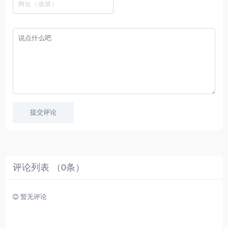
字
采
件
剧
你
幕
集
、
可
，
热
以
很
门
畅
适
电
所
合
影
欲
想
等
言
要
高
！
学
速
习
播
英
放
文
的
提交评论
朋
友
。
评论列表 （
0
条）
暂无评论