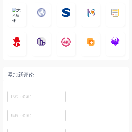
大
G
A
优
N
米
最
i
自
n
一
质
速
i
涅
星
新
m
称
i
个
影
度
e
哥
球
N
y
页
w
高
库
快
G
的
e
T
面
a
质
，
e
文
t
V
最
v
量
高
D
档
电
纵
4
速
涅
f
剧
干
e
动
清
o
影
聚
横
一
K
最
贴
本
哥
本
l
迷
净
漫
资
c
先
合
秒
个
影
新
站
社
站
i
简
在
源
生
全
图
将
视
电
自
区
自
x
洁
线
库
网
表
影
建
建
新
内
播
，
高
格
、
的
的
剧
容
放
提
清
瞬
影
一
一
添加新评论
_
最
网
供
影
间
视
个
个
韩
丰
站
各
视
变
推
网
网
国
富
，
种
在
成
荐
络
友
电
的
所
高
线
各
，
剪
交
影
在
有
清
观
种
排
贴
流
免
线
动
影
看
酷
行
板
社
费
追
漫
视
、
图
榜
区
在
剧
都
资
下
的
、
，
线
网
有
源
载
工
最
在
观
站
英
免
具
新
这
看
文
费
软
美
里