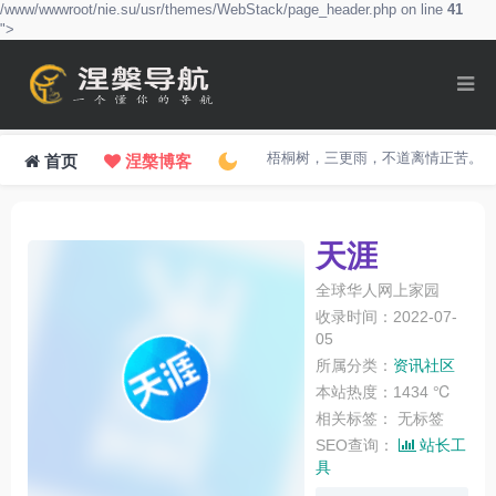
/www/wwwroot/nie.su/usr/themes/WebStack/page_header.php on line
41
">
梧桐树，三更雨，不道离情正苦。
首页
涅槃博客
天涯
全球华人网上家园
收录时间：2022-07-
05
所属分类：
资讯社区
本站热度：1434 ℃
相关标签：
无标签
SEO查询：
站长工
具