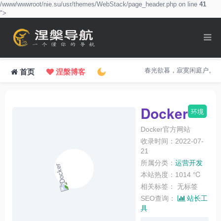
/www/wwwroot/nie.su/usr/themes/WebStack/page_header.php on line
41
">
春光欲暮，寂寞闲庭户。
首页
涅槃博客
Docker
环境
Docker官方网站
收录时间：2022-07-
21
所属分类：
运营开发
本站热度：1014 ℃
相关标签：
无标签
SEO查询：
站长工
具