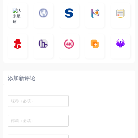
大
G
A
优
N
米
最
i
自
n
一
质
速
i
涅
星
新
m
称
i
个
影
度
e
哥
球
N
y
页
w
高
库
快
G
的
e
T
面
a
质
，
e
文
t
V
最
v
量
高
D
档
电
纵
4
速
涅
f
剧
干
e
动
清
o
影
聚
横
一
K
最
贴
本
哥
本
l
迷
净
漫
资
c
先
合
秒
个
影
新
站
社
站
i
简
在
源
生
全
图
将
视
电
自
区
自
x
洁
线
库
网
表
影
建
建
新
内
播
，
高
格
、
的
的
剧
容
放
提
清
瞬
影
一
一
添加新评论
_
最
网
供
影
间
视
个
个
韩
丰
站
各
视
变
推
网
网
国
富
，
种
在
成
荐
络
友
电
的
所
高
线
各
，
剪
交
影
在
有
清
观
种
排
贴
流
免
线
动
影
看
酷
行
板
社
费
追
漫
视
、
图
榜
区
在
剧
都
资
下
的
、
，
线
网
有
源
载
工
最
在
观
站
英
免
具
新
这
看
文
费
软
美
里