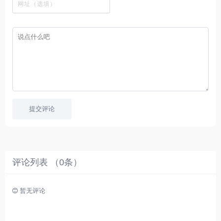
字
采
件
剧
你
幕
集
、
可
，
热
以
很
门
畅
适
电
所
合
影
欲
想
等
言
要
高
！
学
速
习
播
英
放
文
的
提交评论
朋
友
。
评论列表 （
0
条）
暂无评论