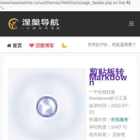
/www/wwwroot/nie.su/usr/themes/WebStack/page_header.php on line
41
">
月华在户白，何处递荷香？
首页
涅槃博客
剪贴板转
Markdow
n
一个在线转换
Markdown的小工具
收录时间：2022-07-
23
所属分类：
在线服务
本站热度：1043 ℃
相关标签：
无标签