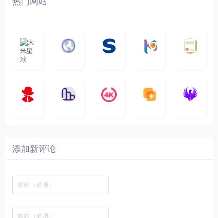
热门网站
大
G
A
优
N
米
最
i
自
n
一
质
速
i
涅
星
新
m
称
i
个
影
度
e
哥
球
N
y
页
w
高
库
快
G
的
e
T
面
a
质
，
e
文
t
V
最
v
量
高
D
档
电
纵
4
速
涅
f
剧
干
e
动
清
o
影
聚
横
一
K
最
贴
本
哥
本
l
迷
净
漫
资
c
先
合
秒
个
影
新
站
社
站
i
简
在
源
生
全
图
将
视
电
自
区
自
x
洁
线
库
网
表
影
建
建
新
内
播
，
高
格
、
的
的
剧
容
放
提
清
瞬
影
一
一
添加新评论
_
最
网
供
影
间
视
个
个
韩
丰
站
各
视
变
推
网
网
国
富
，
种
在
成
荐
络
友
电
的
所
高
线
各
，
剪
交
影
在
有
清
观
种
排
贴
流
免
线
动
影
看
酷
行
板
社
费
追
漫
视
、
图
榜
区
在
剧
都
资
下
的
、
，
线
网
有
源