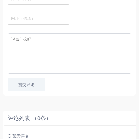
载
工
最
在
观
站
英
免
具
新
这
看
文
费
软
美
里
字
采
件
剧
你
幕
集
、
可
，
热
以
很
门
畅
适
电
所
合
影
欲
想
等
言
要
高
！
学
速
习
播
英
放
文
的
提交评论
朋
友
。
评论列表 （
0
条）
暂无评论