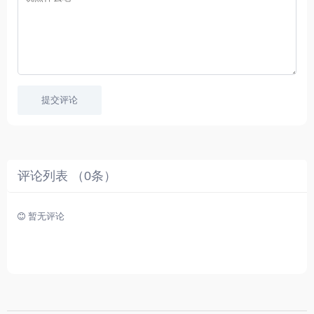
电
所
合
影
欲
想
等
言
要
高
！
学
速
习
播
英
放
文
的
提交评论
朋
友
。
评论列表 （
0
条）
暂无评论