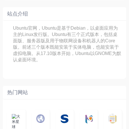
站点介绍
Ubuntu官网，Ubuntu是基于Debian，以桌面应用为
主的Linux发行版。Ubuntu有三个正式版本，包括桌
面版、服务器版及用于物联网设备和机器人的Core
版。前述三个版本既能安装于实体电脑，也能安装于
虚拟电脑。从17.10版本开始，Ubuntu以GNOME为默
认桌面环境。
热门网站
大
G
A
优
N
米
最
i
自
n
一
质
速
i
涅
星
新
m
称
i
个
影
度
e
哥