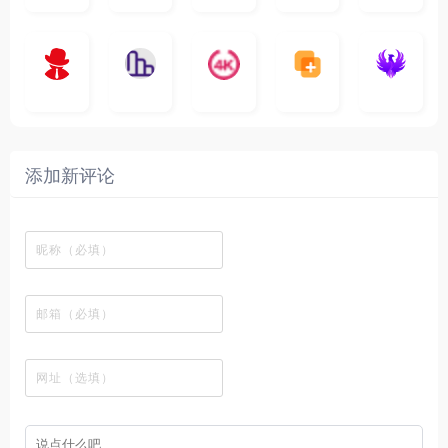
球
N
y
页
w
高
库
快
G
的
e
T
面
a
质
，
e
文
t
V
最
v
量
高
D
档
电
纵
4
速
涅
f
剧
干
e
动
清
o
影
聚
横
一
K
最
贴
本
哥
本
l
迷
净
漫
资
c
先
合
秒
个
影
新
站
社
站
i
简
在
源
生
全
图
将
视
电
自
区
自
x
洁
线
库
网
表
影
建
建
新
内
播
，
高
格
、
的
的
剧
容
放
提
清
瞬
影
一
一
添加新评论
_
最
网
供
影
间
视
个
个
韩
丰
站
各
视
变
推
网
网
国
富
，
种
在
成
荐
络
友
电
的
所
高
线
各
，
剪
交
影
在
有
清
观
种
排
贴
流
免
线
动
影
看
酷
行
板
社
费
追
漫
视
、
图
榜
区
在
剧
都
资
下
的
、
，
线
网
有
源
载
工
最
在
观
站
英
免
具
新
这
看
文
费
软
美
里
字
采
件
剧
你
幕
集
、
可
，
热
以
很
门
畅
适