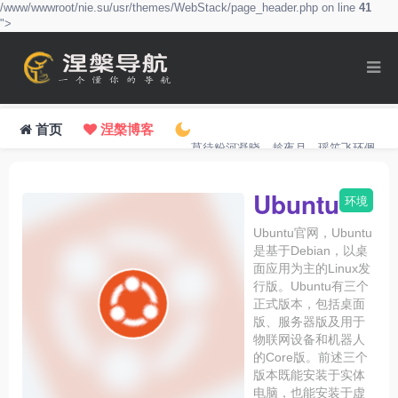
/www/wwwroot/nie.su/usr/themes/WebStack/page_header.php on line
41
">
首页
涅槃博客
莫待粉河凝晓，趁夜月、瑶笙飞环佩。
Ubuntu
环境
Ubuntu官网，Ubuntu
是基于Debian，以桌
面应用为主的Linux发
行版。Ubuntu有三个
正式版本，包括桌面
版、服务器版及用于
物联网设备和机器人
的Core版。前述三个
版本既能安装于实体
电脑，也能安装于虚