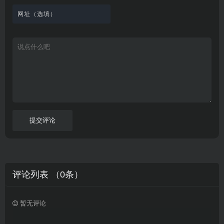
看
文
费
软
美
里
字
采
件
剧
你
幕
集
、
可
，
热
以
很
门
畅
适
电
所
合
影
欲
想
等
言
要
高
！
学
速
习
播
英
放
文
的
提交评论
朋
友
。
评论列表 （
0
条）
暂无评论