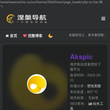
/www/wwwroot/nie.su/usr/themes/WebStack/page_header.php on line
41
">
有藤娄络之，春华夏阴敷。
首页
涅槃博客
Akspic
俄罗斯高质量壁纸下
载平台
收录时间：2023-10-
21
所属分类：
壁纸美图
本站热度：807 ℃
相关标签：
无标签
SEO查询：
站长工
具