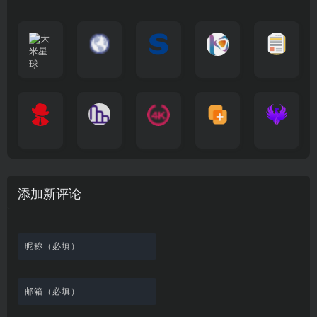
大
G
A
优
N
米
最
i
自
n
一
质
速
i
涅
星
新
m
称
i
个
影
度
e
哥
球
N
y
页
w
高
库
快
G
的
e
T
面
a
质
，
e
文
t
V
最
v
量
高
D
档
电
纵
4
速
涅
f
剧
干
e
动
清
o
影
聚
横
一
K
最
贴
本
哥
本
l
迷
净
漫
资
c
先
合
秒
个
影
新
站
社
站
i
简
在
源
生
全
图
将
视
电
自
区
自
x
洁
线
库
网
表
影
建
建
新
内
播
，
高
格
、
的
的
剧
容
放
提
清
瞬
影
一
一
添加新评论
_
最
网
供
影
间
视
个
个
韩
丰
站
各
视
变
推
网
网
国
富
，
种
在
成
荐
络
友
电
的
所
高
线
各
，
剪
交
影
在
有
清
观
种
排
贴
流
免
线
动
影
看
酷
行
板
社
费
追
漫
视
、
图
榜
区
在
剧
都
资
下
的
、
，
线
网
有
源
载
工
最
在
观
站
英
免
具
新
这