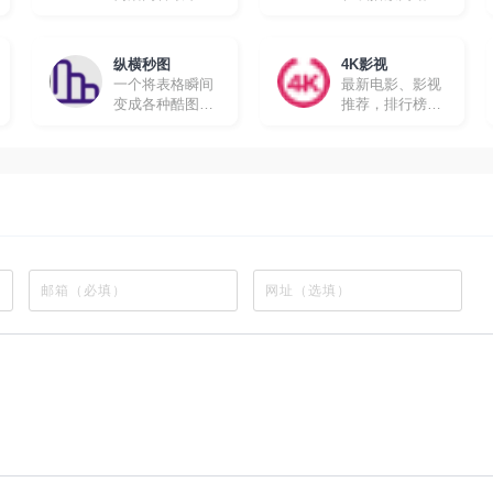
的在线追剧网站
所有动漫都有英
文字幕，很适合
想要学习英文的
纵横秒图
4K影视
朋友。
一个将表格瞬间
最新电影、影视
变成各种酷图的
推荐，排行榜、
工具软件
最新美剧、热门
电影等高速播放