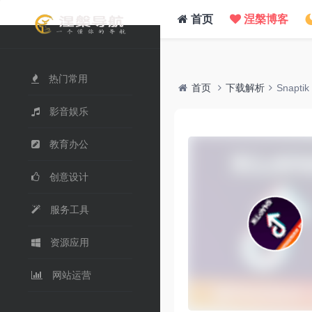
/www/wwwroot/nie.su/usr/themes/WebStack/page_header.php on line
41
">
首页
涅槃博客
热门常用
首页
下载解析
Snaptik
影音娱乐
教育办公
创意设计
服务工具
资源应用
网站运营