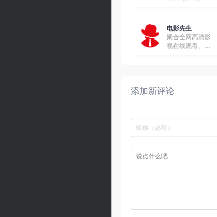
线观看
电影先生
聚合全网高清影
视在线观看、下
载
添加新评论