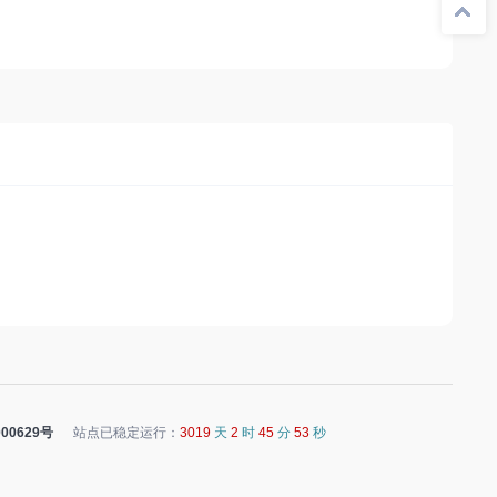
00629号
站点已稳定运行：
3019
天
2
时
45
分
53
秒