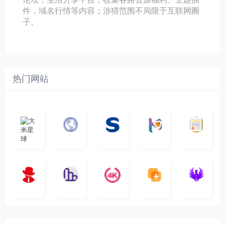
件，域名行情等内容；涉猎范围不局限于互联网圈
子。
热门网站
大
G
A
优
N
米
最
i
自
n
一
质
速
i
涅
星
新
m
称
i
个
影
度
e
哥
球
N
y
页
w
高
库
快
G
的
e
T
面
a
质
，
e
文
t
V
最
v
量
高
D
档
电
纵
4
速
涅
f
剧
干
e
动
清
o
影
聚
横
一
K
最
贴
本
哥
本
l
迷
净
漫
资
c
先
合
秒
个
影
新
站
社
站
i
简
在
源
生
全
图
将
视
电
自
区
自
x
洁
线
库
网
表
影
建
建
新
内
播
，
高
格
、
的
的
剧
容
放
提