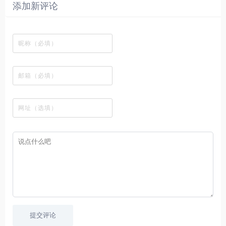
清
瞬
影
一
一
添加新评论
_
最
网
供
影
间
视
个
个
韩
丰
站
各
视
变
推
网
网
国
富
，
种
在
成
荐
络
友
电
的
所
高
线
各
，
剪
交
影
在
有
清
观
种
排
贴
流
免
线
动
影
看
酷
行
板
社
费
追
漫
视
、
图
榜
区
在
剧
都
资
下
的
、
，
线
网
有
源
载
工
最
在
观
站
英
免
具
新
这
看
文
费
软
美
里
字
采
件
剧
你
幕
集
、
可
，
热
以
很
门
畅
适
电
所
合
影
欲
想
等
言
要
高
！
学
速
习
播
英
放
文
的
提交评论
朋