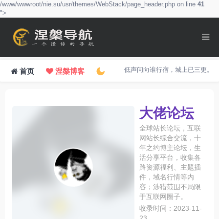
/www/wwwroot/nie.su/usr/themes/WebStack/page_header.php on line
41
">
低声问向谁行宿，城上已三更。
首页
涅槃博客
大佬论坛
全球站长论坛，互联
网站长综合交流，十
年之约博主论坛，生
活分享平台，收集各
路资源福利、主题插
件，域名行情等内
容；涉猎范围不局限
于互联网圈子。
收录时间：2023-11-
23