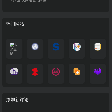
站式解决网站证书问题
热门网站
大
G
A
优
N
米
最
i
自
n
一
质
速
i
涅
星
新
m
称
i
个
影
度
e
哥
球
N
y
页
w
高
库
快
G
的
e
T
面
a
质
，
e
文
t
V
最
v
量
高
D
档
纵
电
4
速
涅
f
剧
干
e
动
清
o
横
一
影
聚
K
最
贴
本
哥
本
l
迷
净
漫
资
c
秒
个
先
合
影
新
站
社
站
i
简
在
源
图
将
生
全
视
电
自
区
自
x
洁
线
库
表
网
影
建
建
新
内
播
，
格
高
、
的
的
剧
容
放
提
瞬
清
影
一
一
添加新评论
_
最
网
供
间
影
视
个
个
韩
丰
站
各
变
视
推
网
网
国
富
，
种
成
在
荐
络
友