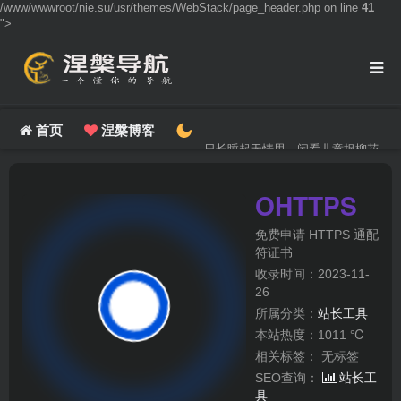
/www/wwwroot/nie.su/usr/themes/WebStack/page_header.php on line
41
">
首页
涅槃博客
日长睡起无情思，闲看儿童捉柳花。
OHTTPS
免费申请 HTTPS 通配
符证书
收录时间：2023-11-
26
所属分类：
站长工具
本站热度：1011 ℃
相关标签：
无标签
SEO查询：
站长工
具