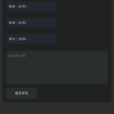
电
的
所
高
各
线
，
剪
交
影
在
有
清
种
观
排
贴
流
免
线
动
影
酷
看
行
板
社
费
追
漫
视
图
、
榜
区
在
剧
都
资
的
下
、
，
线
网
有
源
工
载
最
在
观
站
英
免
具
新
这
看
文
费
软
美
里
字
采
件
剧
你
幕
集
、
可
，
热
以
很
门
畅
适
电
所
合
影
欲
想
等
言
要
高
！
学
速
习
播
英
放
文
的
提交评论
朋
友
。