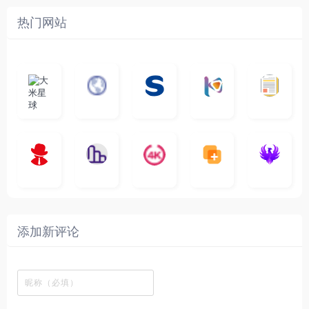
热门网站
大
G
A
优
N
米
最
i
自
n
一
质
速
i
涅
星
新
m
称
i
个
影
度
e
哥
球
N
y
页
w
高
库
快
G
的
e
T
面
a
质
，
e
文
t
V
最
v
量
高
D
档
电
纵
4
速
涅
f
剧
干
e
动
清
o
影
聚
横
一
K
最
贴
本
哥
本
l
迷
净
漫
资
c
先
合
秒
个
影
新
站
社
站
i
简
在
源
生
全
图
将
视
电
自
区
自
x
洁
线
库
网
表
影
建
建
新
内
播
，
高
格
、
的
的
剧
容
放
提
清
瞬
影
一
一
添加新评论
_
最
网
供
影
间
视
个
个
韩
丰
站
各
视
变
推
网
网
国
富
，
种
在
成
荐
络
友
电
的
所
高
线
各
，
剪
交
影
在
有
清
观
种
排
贴
流
免
线
动
影
看
酷
行
板
社
费
追
漫
视