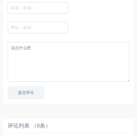
、
图
榜
区
在
剧
都
资
下
的
、
，
线
网
有
源
载
工
最
在
观
站
英
免
具
新
这
看
文
费
软
美
里
字
采
件
剧
你
幕
集
、
可
，
热
以
很
门
畅
适
电
所
合
影
欲
想
等
言
要
高
！
学
速
习
播
英
放
文
的
提交评论
朋
友
。
评论列表 （
0
条）