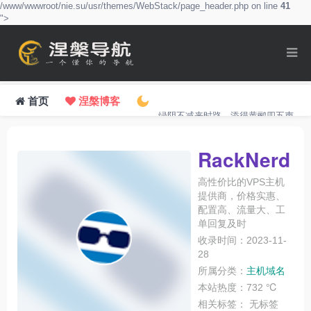
/www/wwwroot/nie.su/usr/themes/WebStack/page_header.php on line
41
">
首页
涅槃博客
绿阴不减来时路，添得黄鹂四五声。
RackNerd
高性价比的VPS主机
提供商，价格实惠、
配置高、流量大、工
单回复及时
收录时间：2023-11-
28
所属分类：
主机域名
本站热度：732 ℃
相关标签：
无标签