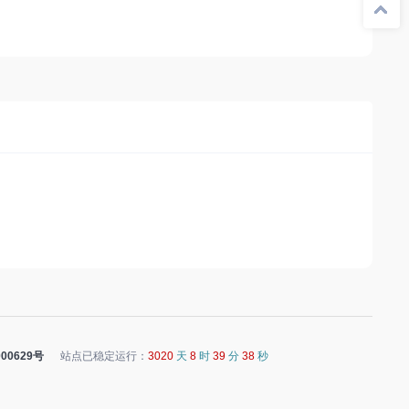
00629号
站点已稳定运行：
3020
天
8
时
39
分
38
秒