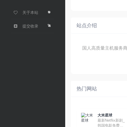
关于本站
🎯
站点介绍
🚀
提交收录
国人高质量主机服务
热门网站
大米星球
最新Netflix新剧_
韩国电影免费在