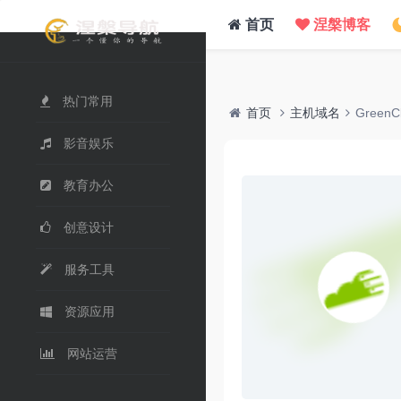
/www/wwwroot/nie.su/usr/themes/WebStack/page_header.php on line
41
">
首页
涅槃博客
热门常用
首页
主机域名
Green
影音娱乐
教育办公
创意设计
服务工具
资源应用
网站运营