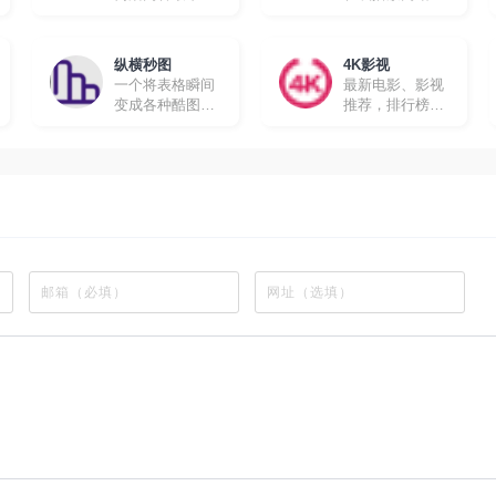
的在线追剧网站
所有动漫都有英
文字幕，很适合
想要学习英文的
纵横秒图
4K影视
朋友。
一个将表格瞬间
最新电影、影视
变成各种酷图的
推荐，排行榜、
工具软件
最新美剧、热门
电影等高速播放