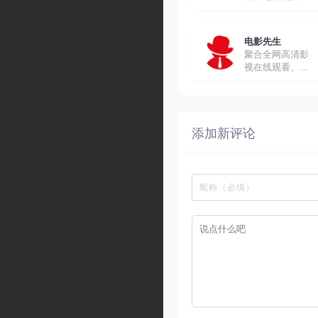
线观看
电影先生
聚合全网高清影
视在线观看、下
载
添加新评论