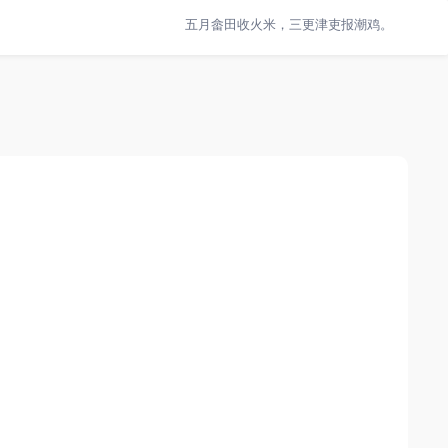
五月畲田收火米，三更津吏报潮鸡。