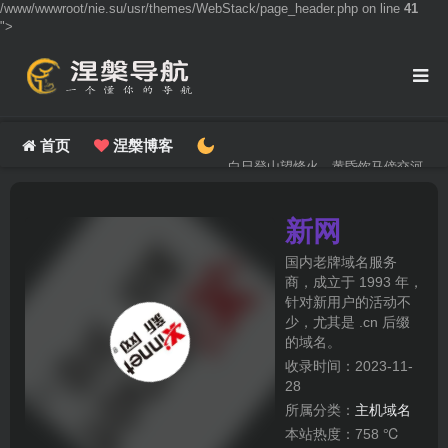
/www/wwwroot/nie.su/usr/themes/WebStack/page_header.php on line
41
">
首页
涅槃博客
白日登山望烽火，黄昏饮马傍交河。
新网
国内老牌域名服务
商，成立于 1993 年，
针对新用户的活动不
少，尤其是 .cn 后缀
的域名。
收录时间：2023-11-
28
所属分类：
主机域名
本站热度：758 ℃