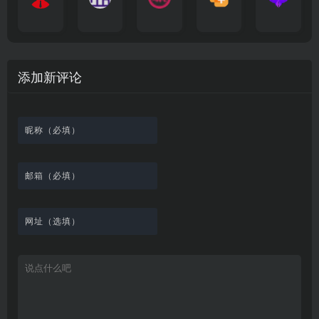
影
聚
横
一
K
最
贴
本
哥
本
l
迷
净
漫
资
c
先
合
秒
个
影
新
站
社
站
i
简
在
源
生
全
图
将
视
电
自
区
自
x
洁
线
库
网
表
影
建
建
新
内
播
，
高
格
、
的
的
剧
容
放
提
清
瞬
影
一
一
添加新评论
_
最
网
供
影
间
视
个
个
韩
丰
站
各
视
变
推
网
网
国
富
，
种
在
成
荐
络
友
电
的
所
高
线
各
，
剪
交
影
在
有
清
观
种
排
贴
流
免
线
动
影
看
酷
行
板
社
费
追
漫
视
、
图
榜
区
在
剧
都
资
下
的
、
，
线
网
有
源
载
工
最
在
观
站
英
免
具
新
这
看
文
费
软
美
里
字
采
件
剧
你
幕
集
、
可
，
热
以
很
门
畅
适
电
所
合
影
欲
想
等
言
要
高
！
学