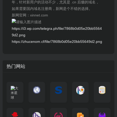
年，针对新用户的活动不少，尤其是 .cn 后缀的域名，
如果需要国内域名注册商，新网是个不错的选择。
新网官网：xinnet.com
https://i3.wp.com/telegra.ph/file/7868b0d05e20bb5564
9d2.png
https://zhucenom.cf/file/7868b0d05e20bb55649d2.png
热门网站
大
G
A
优
N
米
最
i
自
n
一
质
速
i
涅
星
新
m
称
i
个
影
度
e
哥
球
N
y
页
w
高
库
快
G
的
e
T
面
a
质
，
e
文
t
V
最
v
量
高
D
档
电
纵
4
速
涅
f
剧
干
e
动
清
o