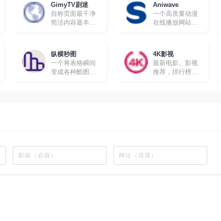
GimyTV剧迷
Aniwave
自称页面最干净
一个高质量动漫
简洁内容最丰富
在线播放网站，
的在线追剧网站
所有动漫都有英
文字幕，很适合
想要学习英文的
纵横秒图
4K影视
朋友。
一个将表格瞬间
最新电影、影视
变成各种酷图的
推荐，排行榜、
工具软件
最新美剧、热门
电影等高速播放