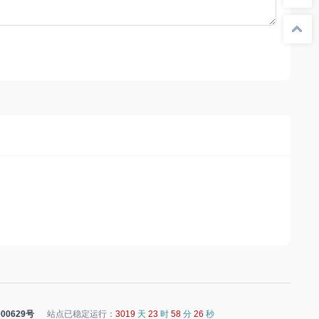
00629号
站点已稳定运行：
3019
天
23
时
58
分
26
秒