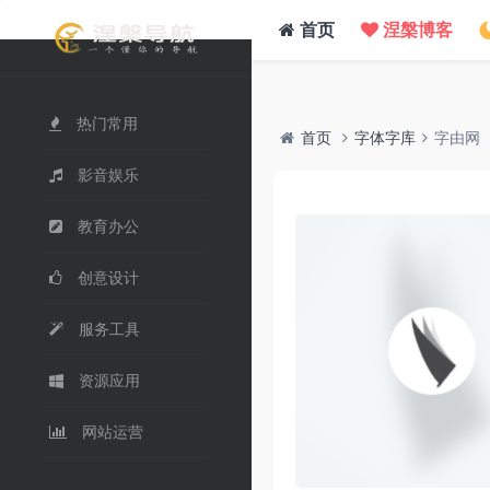
/www/wwwroot/nie.su/usr/themes/WebStack/page_header.php on line
41
">
首页
涅槃博客
热门常用
首页
字体字库
字由网
影音娱乐
教育办公
创意设计
服务工具
资源应用
网站运营