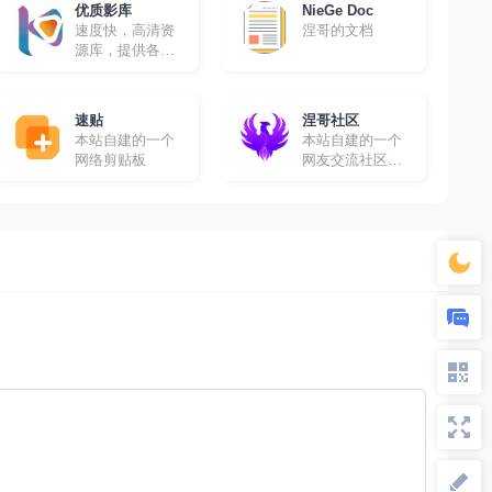
优质影库
NieGe Doc
速度快，高清资
涅哥的文档
源库，提供各种
高清影视资源免
费采集
速贴
涅哥社区
本站自建的一个
本站自建的一个
网络剪贴板
网友交流社区，
在这里你可以畅
所欲言！