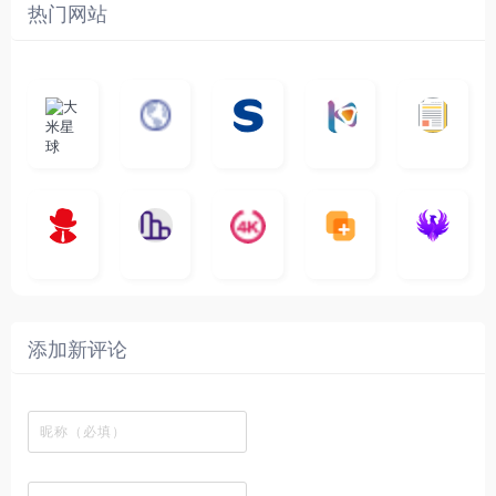
热门网站
大
G
A
优
N
米
最
i
自
n
一
质
速
i
涅
星
新
m
称
i
个
影
度
e
哥
球
N
y
页
w
高
库
快
G
的
e
T
面
a
质
，
e
文
t
V
最
v
量
高
D
档
电
纵
4
速
涅
f
剧
干
e
动
清
o
影
聚
横
一
K
最
贴
本
哥
本
l
迷
净
漫
资
c
先
合
秒
个
影
新
站
社
站
i
简
在
源
生
全
图
将
视
电
自
区
自
x
洁
线
库
网
表
影
建
建
新
内
播
，
高
格
、
的
的
剧
容
放
提
清
瞬
影
一
一
添加新评论
_
最
网
供
影
间
视
个
个
韩
丰
站
各
视
变
推
网
网
国
富
，
种
在
成
荐
络
友
电
的
所
高
线
各
，
剪
交
影
在
有
清
观
种
排
贴
流
免
线
动
影
看
酷
行
板
社
费
追
漫
视
、
图
榜
区
在
剧
都
资