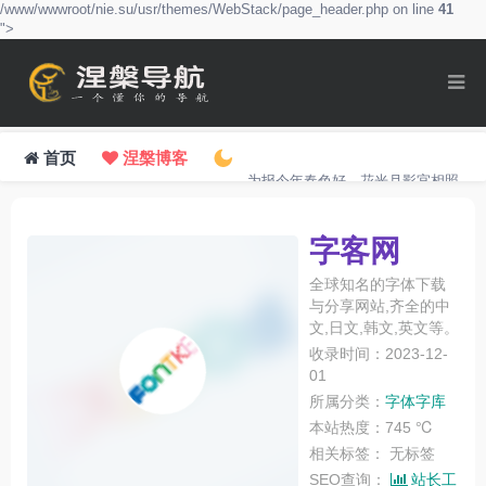
/www/wwwroot/nie.su/usr/themes/WebStack/page_header.php on line
41
">
首页
涅槃博客
为报今年春色好，花光月影宜相照。
字客网
全球知名的字体下载
与分享网站,齐全的中
文,日文,韩文,英文等。
收录时间：2023-12-
01
所属分类：
字体字库
本站热度：745 ℃
相关标签：
无标签
SEO查询：
站长工