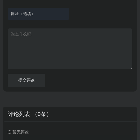
观
站
英
免
具
新
这
看
文
费
软
美
里
字
采
件
剧
你
幕
集
、
可
，
热
以
很
门
畅
适
电
所
合
影
欲
想
等
言
要
高
！
学
速
习
播
英
放
文
的
提交评论
朋
友
。
评论列表 （
0
条）
暂无评论