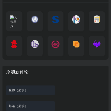
大
G
A
优
N
米
最
i
自
n
一
质
速
i
涅
星
新
m
称
i
个
影
度
e
哥
球
N
y
页
w
高
库
快
G
的
e
T
面
a
质
，
e
文
t
V
最
v
量
高
D
档
电
纵
4
速
涅
f
剧
干
e
动
清
o
影
聚
横
一
K
最
贴
本
哥
本
l
迷
净
漫
资
c
先
合
秒
个
影
新
站
社
站
i
简
在
源
生
全
图
将
视
电
自
区
自
x
洁
线
库
网
表
影
建
建
新
内
播
，
高
格
、
的
的
剧
容
放
提
清
瞬
影
一
一
添加新评论
_
最
网
供
影
间
视
个
个
韩
丰
站
各
视
变
推
网
网
国
富
，
种
在
成
荐
络
友
电
的
所
高
线
各
，
剪
交
影
在
有
清
观
种
排
贴
流
免
线
动
影
看
酷
行
板
社
费
追
漫
视
、
图
榜
区
在
剧
都
资
下
的
、
，
线
网
有
源
载
工
最
在