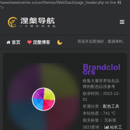
/www/wwwroot/nie.su/usr/themes/WebStack/page_header.php on line
41
">
荷花开后西湖好，载酒来时。
首页
涅槃博客
Brandclol
ors
收集大量世界知名品
牌的配色以供参考
收录时间：2023-12-
01
所属分类：
配色工具
本站热度：741 ℃
相关标签：
无标签
SEO查询：
站长工