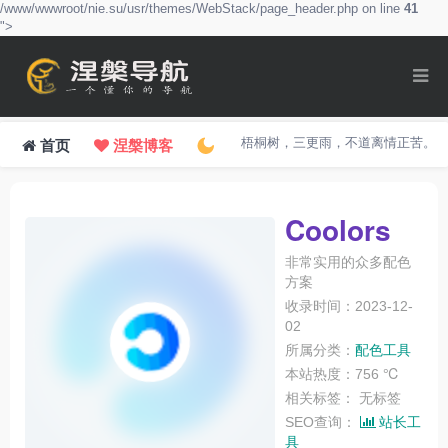
/www/wwwroot/nie.su/usr/themes/WebStack/page_header.php on line
41
">
梧桐树，三更雨，不道离情正苦。
首页
涅槃博客
Coolors
非常实用的众多配色
方案
收录时间：2023-12-
02
所属分类：
配色工具
本站热度：756 ℃
相关标签：
无标签
SEO查询：
站长工
具