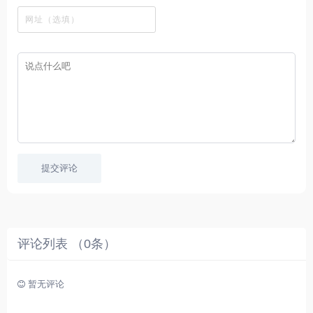
看
文
费
软
美
里
字
采
件
剧
你
幕
集
、
可
，
热
以
很
门
畅
适
电
所
合
影
欲
想
等
言
要
高
！
学
速
习
播
英
放
文
的
提交评论
朋
友
。
评论列表 （
0
条）
暂无评论