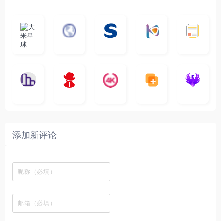
大
G
A
优
N
米
最
i
自
n
一
质
速
i
涅
星
新
m
称
i
个
影
度
e
哥
球
N
y
页
w
高
库
快
G
的
e
T
面
a
质
，
e
文
t
V
最
v
量
高
D
档
纵
电
4
速
涅
f
剧
干
e
动
清
o
横
一
影
聚
K
最
贴
本
哥
本
l
迷
净
漫
资
c
秒
个
先
合
影
新
站
社
站
i
简
在
源
图
将
生
全
视
电
自
区
自
x
洁
线
库
表
网
影
建
建
新
内
播
，
格
高
、
的
的
剧
容
放
提
瞬
清
影
一
一
添加新评论
_
最
网
供
间
影
视
个
个
韩
丰
站
各
变
视
推
网
网
国
富
，
种
成
在
荐
络
友
电
的
所
高
各
线
，
剪
交
影
在
有
清
种
观
排
贴
流
免
线
动
影
酷
看
行
板
社
费
追
漫
视
图
、
榜
区
在
剧
都
资
的
下
、
，
线
网
有
源
工
载
最
在
观
站
英
免
具
新
这