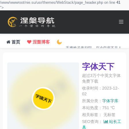
/www/wwwroot/nie.su/usr/themes/WebStack/page_header.php on line
41
">
首页
涅槃博客
手携稚子夜归院，月冷空房不见人。
字体天下
超过3万个中英文字体
免费下载
收录时间：2023-12-
02
所属分类：
字体字库
本站热度：751 ℃
相关标签：
无标签
SEO查询：
站长工
具