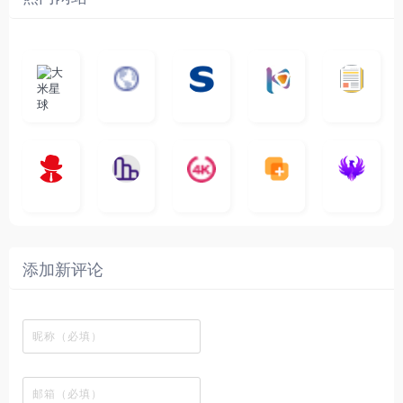
大
G
A
优
N
米
最
i
自
n
一
质
速
i
涅
星
新
m
称
i
个
影
度
e
哥
球
N
y
页
w
高
库
快
G
的
e
T
面
a
质
，
e
文
t
V
最
v
量
高
D
档
电
纵
4
速
涅
f
剧
干
e
动
清
o
影
聚
横
一
K
最
贴
本
哥
本
l
迷
净
漫
资
c
先
合
秒
个
影
新
站
社
站
i
简
在
源
生
全
图
将
视
电
自
区
自
x
洁
线
库
网
表
影
建
建
新
内
播
，
高
格
、
的
的
剧
容
放
提
清
瞬
影
一
一
添加新评论
_
最
网
供
影
间
视
个
个
韩
丰
站
各
视
变
推
网
网
国
富
，
种
在
成
荐
络
友
电
的
所
高
线
各
，
剪
交
影
在
有
清
观
种
排
贴
流
免
线
动
影
看
酷
行
板
社
费
追
漫
视
、
图
榜
区
在
剧
都
资
下
的
、
，
线
网
有
源