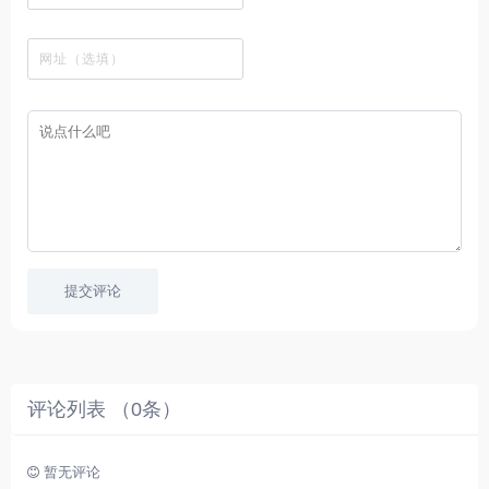
载
工
最
在
观
站
英
免
具
新
这
看
文
费
软
美
里
字
采
件
剧
你
幕
集
、
可
，
热
以
很
门
畅
适
电
所
合
影
欲
想
等
言
要
高
！
学
速
习
播
英
放
文
的
提交评论
朋
友
。
评论列表 （
0
条）
暂无评论