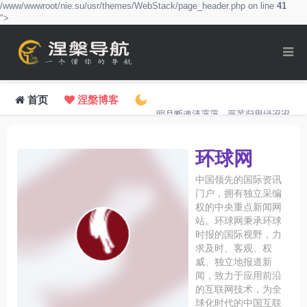
/www/wwwroot/nie.su/usr/themes/WebStack/page_header.php on line
41
">
首页
涅槃博客
明月断魂清霭霭，平芜归思绿迢迢。
环球网
中国领先的国际资讯
门户，拥有独立采编
权的中央重点新闻网
站。环球网秉承环球
时报的国际视野，力
求及时、客观、权
威、独立地报道新
闻，致力于应用前沿
的互联网技术，为全
球化时代的中国互联