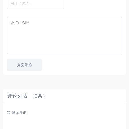
字
采
件
剧
你
幕
集
、
可
，
热
以
很
门
畅
适
电
所
合
影
欲
想
等
言
要
高
！
学
速
习
播
英
放
文
的
提交评论
朋
友
。
评论列表 （
0
条）
暂无评论