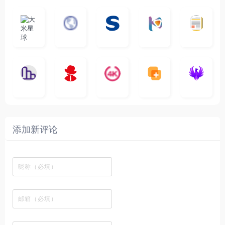
大
G
A
优
N
米
最
i
自
n
一
质
速
i
涅
星
新
m
称
i
个
影
度
e
哥
球
N
y
页
w
高
库
快
G
的
e
T
面
a
质
，
e
文
t
V
最
v
量
高
D
档
纵
电
4
速
涅
f
剧
干
e
动
清
o
横
一
影
聚
K
最
贴
本
哥
本
l
迷
净
漫
资
c
秒
个
先
合
影
新
站
社
站
i
简
在
源
图
将
生
全
视
电
自
区
自
x
洁
线
库
表
网
影
建
建
新
内
播
，
格
高
、
的
的
剧
容
放
提
瞬
清
影
一
一
添加新评论
_
最
网
供
间
影
视
个
个
韩
丰
站
各
变
视
推
网
网
国
富
，
种
成
在
荐
络
友
电
的
所
高
各
线
，
剪
交
影
在
有
清
种
观
排
贴
流
免
线
动
影
酷
看
行
板
社
费
追
漫
视
图
、
榜
区
在
剧
都
资
的
下
、
，
线
网
有
源
工
载
最
在
观
站
英
免
具
新
这
看
文
费
软
美
里