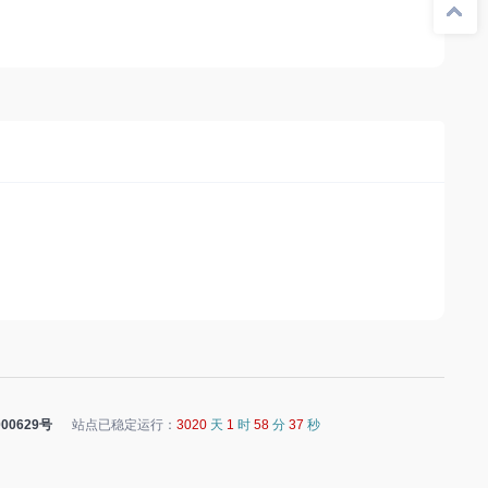
00629号
站点已稳定运行：
3020
天
1
时
58
分
37
秒