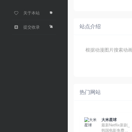
关于本站
🎯
站点介绍
🚀
提交收录
根据动漫图片搜索动
热门网站
大米星球
最新Netflix新剧_
韩国电影免费在