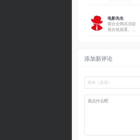
线观看
电影先生
聚合全网高清影
视在线观看、下
载
添加新评论