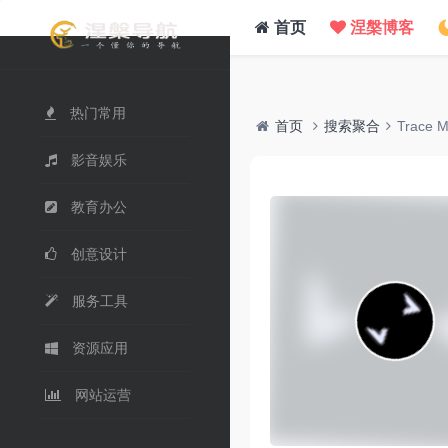
/www/wwwroot/nie.su/usr/themes/WebStack/page_header.php on line
41
">
首页
涅槃博客
热门常用
首页
搜索聚合
Trace 
影音娱乐
教育办公
创意设计
服务工具
资源应用
网站运营