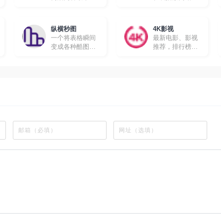
的在线追剧网站
所有动漫都有英
文字幕，很适合
想要学习英文的
纵横秒图
4K影视
朋友。
一个将表格瞬间
最新电影、影视
变成各种酷图的
推荐，排行榜、
工具软件
最新美剧、热门
电影等高速播放