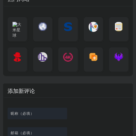
大
G
A
优
N
米
最
i
自
n
一
质
速
i
涅
星
新
m
称
i
个
影
度
e
哥
球
N
y
页
w
高
库
快
G
的
e
T
面
a
质
，
e
文
t
V
最
v
量
高
D
档
电
纵
4
速
涅
f
剧
干
e
动
清
o
影
聚
横
一
K
最
贴
本
哥
本
l
迷
净
漫
资
c
先
合
秒
个
影
新
站
社
站
i
简
在
源
生
全
图
将
视
电
自
区
自
x
洁
线
库
网
表
影
建
建
新
内
播
，
高
格
、
的
的
剧
容
放
提
清
瞬
影
一
一
添加新评论
_
最
网
供
影
间
视
个
个
韩
丰
站
各
视
变
推
网
网
国
富
，
种
在
成
荐
络
友
电
的
所
高
线
各
，
剪
交
影
在
有
清
观
种
排
贴
流
免
线
动
影
看
酷
行
板
社
费
追
漫
视
、
图
榜
区
在
剧
都
资
下
的
、
，
线
网
有
源