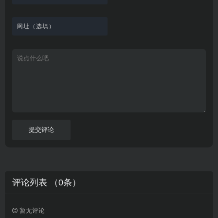
载
工
最
在
观
站
英
免
具
新
这
看
文
费
软
美
里
字
采
件
剧
你
幕
集
、
可
，
热
以
很
门
畅
适
电
所
合
影
欲
想
等
言
要
高
！
学
速
习
播
英
放
文
的
提交评论
朋
友
。
评论列表 （
0
条）
暂无评论