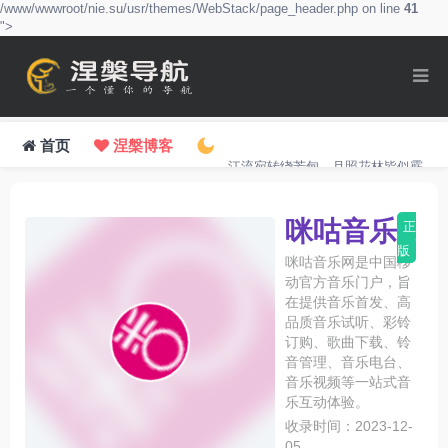
/www/wwwroot/nie.su/usr/themes/WebStack/page_header.php on line
41
">
首页
涅槃博客
江流宛转绕芳甸，月照花林皆似霰。
咪咕音乐
正
版
咪咕音乐网是中国移
动官方音乐门户，旨
在提供音乐首发、高
品质音乐试听、彩铃
订购、歌曲下载、铃
音管理、音乐电台、
音乐视频等一站式音
乐互动体验。
收录时间：2023-12-
05