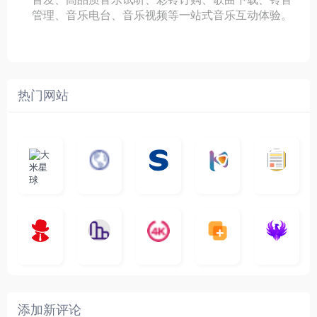
管理、音乐电台、音乐视频等一站式音乐互动体验。
热门网站
大
G
A
优
N
米
最
i
自
n
一
质
速
i
涅
星
新
m
称
i
个
影
度
e
哥
球
N
y
页
w
高
库
快
G
的
e
T
面
a
质
，
e
文
t
V
最
v
量
高
D
档
电
纵
4
速
涅
f
剧
干
e
动
清
o
影
聚
横
一
K
最
贴
本
哥
本
l
迷
净
漫
资
c
先
合
秒
个
影
新
站
社
站
i
简
在
源
生
全
图
将
视
电
自
区
自
x
洁
线
库
网
表
影
建
建
新
内
播
，
高
格
、
的
的
剧
容
放
提
清
瞬
影
一
一
添加新评论
_
最
网
供
影
间
视
个
个