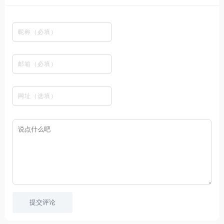
韩
丰
站
各
视
变
推
网
网
国
富
，
种
在
成
荐
络
友
电
的
所
高
线
各
，
剪
交
影
在
有
清
观
种
排
贴
流
免
线
动
影
看
酷
行
板
社
费
追
漫
视
、
图
榜
区
在
剧
都
资
下
的
、
，
线
网
有
源
载
工
最
在
观
站
英
免
具
新
这
看
文
费
软
美
里
字
采
件
剧
你
幕
集
、
可
，
热
以
很
门
畅
适
电
所
合
影
欲
想
等
言
要
高
！
学
速
习
播
英
放
文
的
提交评论
朋
友