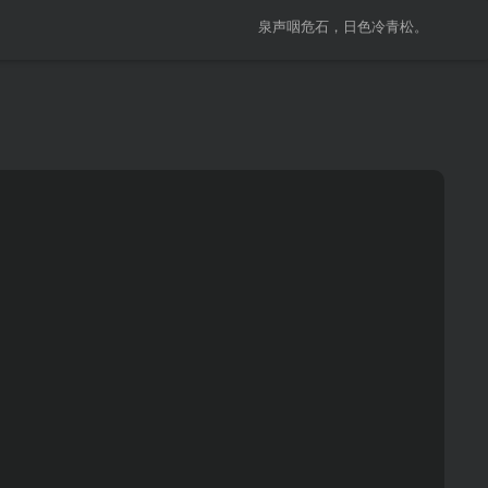
泉声咽危石，日色冷青松。