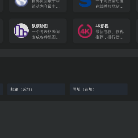
自称页面最干净
一个高质量动漫
简洁内容最丰富
在线播放网站，
的在线追剧网站
所有动漫都有英
文字幕，很适合
想要学习英文的
纵横秒图
4K影视
朋友。
一个将表格瞬间
最新电影、影视
变成各种酷图的
推荐，排行榜、
工具软件
最新美剧、热门
电影等高速播放