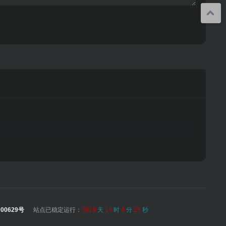
00629号
站点已稳定运行：
3019
天
14
时
4
分
25
秒