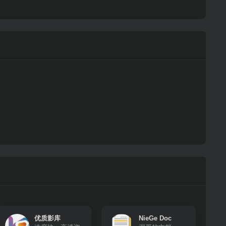
优质影库
NieGe Doc