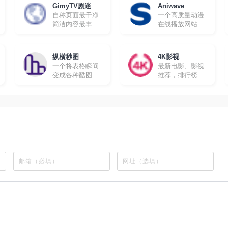
GimyTV剧迷
Aniwave
自称页面最干净
一个高质量动漫
简洁内容最丰富
在线播放网站，
的在线追剧网站
所有动漫都有英
文字幕，很适合
想要学习英文的
纵横秒图
4K影视
朋友。
一个将表格瞬间
最新电影、影视
变成各种酷图的
推荐，排行榜、
工具软件
最新美剧、热门
电影等高速播放