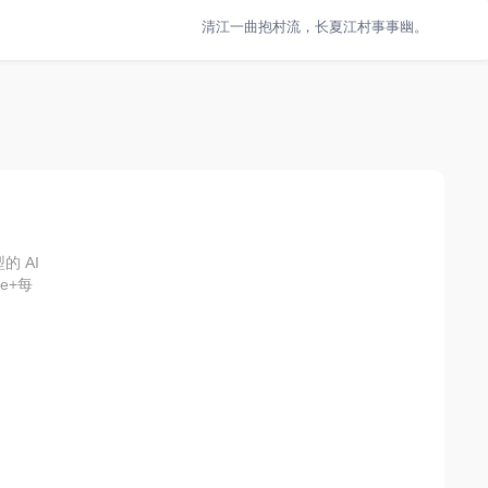
清江一曲抱村流，长夏江村事事幽。
的 AI
e+每