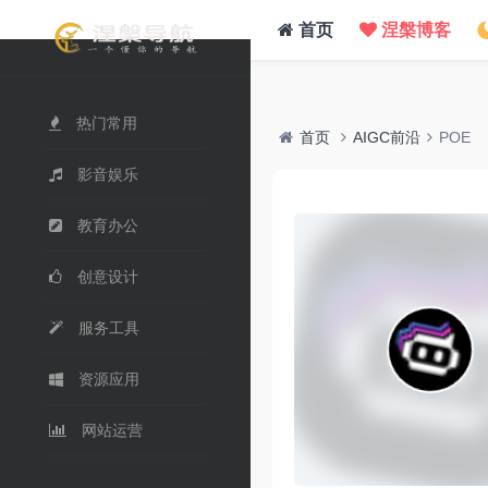
/www/wwwroot/nie.su/usr/themes/WebStack/page_header.php on line
41
">
首页
涅槃博客
热门常用
首页
AIGC前沿
POE
影音娱乐
教育办公
创意设计
服务工具
资源应用
网站运营