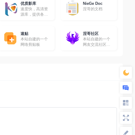
优质影库
NieGe Doc
速度快，高清资
涅哥的文档
源库，提供各种
高清影视资源免
费采集
速贴
涅哥社区
本站自建的一个
本站自建的一个
网络剪贴板
网友交流社区，
在这里你可以畅
所欲言！