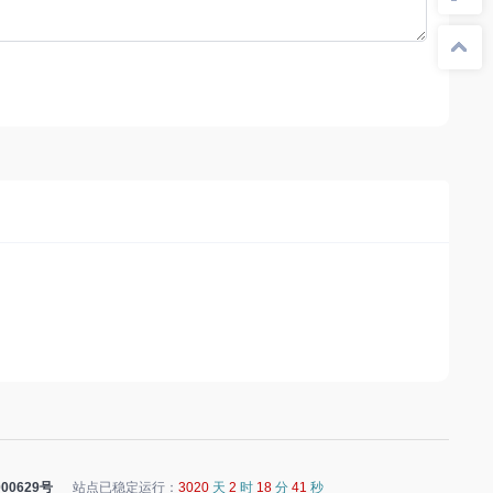
00629号
站点已稳定运行：
3020
天
2
时
18
分
42
秒