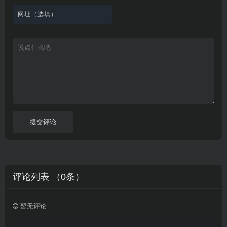
看
文
费
软
美
里
字
采
件
剧
你
幕
集
、
可
，
热
以
很
门
畅
适
电
所
合
影
欲
想
等
言
要
高
！
学
速
习
播
英
放
文
的
提交评论
朋
友
。
评论列表 （
0
条）
暂无评论