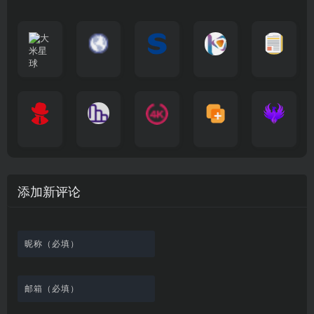
大
G
A
优
N
米
最
i
自
n
一
质
速
i
涅
星
新
m
称
i
个
影
度
e
哥
球
N
y
页
w
高
库
快
G
的
e
T
面
a
质
，
e
文
t
V
最
v
量
高
D
档
电
纵
4
速
涅
f
剧
干
e
动
清
o
影
聚
横
一
K
最
贴
本
哥
本
l
迷
净
漫
资
c
先
合
秒
个
影
新
站
社
站
i
简
在
源
生
全
图
将
视
电
自
区
自
x
洁
线
库
网
表
影
建
建
新
内
播
，
高
格
、
的
的
剧
容
放
提
清
瞬
影
一
一
添加新评论
_
最
网
供
影
间
视
个
个
韩
丰
站
各
视
变
推
网
网
国
富
，
种
在
成
荐
络
友
电
的
所
高
线
各
，
剪
交
影
在
有
清
观
种
排
贴
流
免
线
动
影
看
酷
行
板
社
费
追
漫
视
、
图
榜
区
在
剧
都
资
下
的
、
，
线
网
有
源
载
工
最
在
观
站
英
免
具
新
这