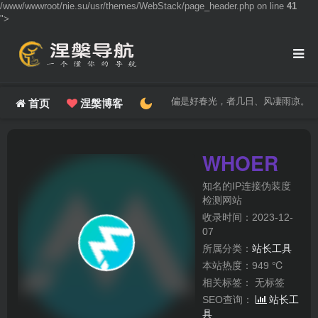
/www/wwwroot/nie.su/usr/themes/WebStack/page_header.php on line
41
">
偏是好春光，者几日、风凄雨凉。
首页
涅槃博客
WHOER
知名的IP连接伪装度
检测网站
收录时间：2023-12-
07
所属分类：
站长工具
本站热度：949 ℃
相关标签：
无标签
SEO查询：
站长工
具