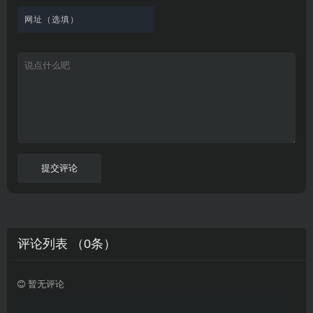
看
文
费
软
美
里
字
采
件
剧
你
幕
集
、
可
，
热
以
很
门
畅
适
电
所
合
影
欲
想
等
言
要
高
！
学
速
习
播
英
放
文
的
提交评论
朋
友
。
评论列表 （
0
条）
暂无评论