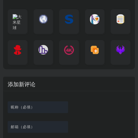
大
G
A
优
N
米
最
i
自
n
一
质
速
i
涅
星
新
m
称
i
个
影
度
e
哥
球
N
y
页
w
高
库
快
G
的
e
T
面
a
质
，
e
文
t
V
最
v
量
高
D
档
电
纵
4
速
涅
f
剧
干
e
动
清
o
影
聚
横
一
K
最
贴
本
哥
本
l
迷
净
漫
资
c
先
合
秒
个
影
新
站
社
站
i
简
在
源
生
全
图
将
视
电
自
区
自
x
洁
线
库
网
表
影
建
建
新
内
播
，
高
格
、
的
的
剧
容
放
提
清
瞬
影
一
一
添加新评论
_
最
网
供
影
间
视
个
个
韩
丰
站
各
视
变
推
网
网
国
富
，
种
在
成
荐
络
友
电
的
所
高
线
各
，
剪
交
影
在
有
清
观
种
排
贴
流
免
线
动
影
看
酷
行
板
社
费
追
漫
视
、
图
榜
区
在
剧
都
资
下
的
、
，
线
网
有
源
载
工
最
在
观
站
英
免
具
新
这