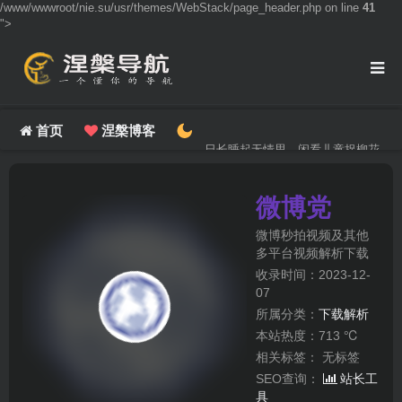
/www/wwwroot/nie.su/usr/themes/WebStack/page_header.php on line
41
">
首页
涅槃博客
日长睡起无情思，闲看儿童捉柳花。
微博党
微博秒拍视频及其他
多平台视频解析下载
收录时间：2023-12-
07
所属分类：
下载解析
本站热度：713 ℃
相关标签：
无标签
SEO查询：
站长工
具