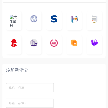
大
G
A
优
N
米
最
i
自
n
一
质
速
i
涅
星
新
m
称
i
个
影
度
e
哥
球
N
y
页
w
高
库
快
G
的
e
T
面
a
质
，
e
文
t
V
最
v
量
高
D
档
电
纵
4
速
涅
f
剧
干
e
动
清
o
影
聚
横
一
K
最
贴
本
哥
本
l
迷
净
漫
资
c
先
合
秒
个
影
新
站
社
站
i
简
在
源
生
全
图
将
视
电
自
区
自
x
洁
线
库
网
表
影
建
建
新
内
播
，
高
格
、
的
的
剧
容
放
提
清
瞬
影
一
一
添加新评论
_
最
网
供
影
间
视
个
个
韩
丰
站
各
视
变
推
网
网
国
富
，
种
在
成
荐
络
友
电
的
所
高
线
各
，
剪
交
影
在
有
清
观
种
排
贴
流
免
线
动
影
看
酷
行
板
社
费
追
漫
视
、
图
榜
区
在
剧
都
资
下
的
、
，
线
网
有
源
载
工
最
在