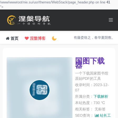
/www/wwwroot/nie.su/usr/themes/WebStack/page_header.php on line
41
">
有藤娄络之，春华夏阴敷。
首页
涅槃博客
国图下载
器
一个下载国家图书馆
原始PDF的工具
收录时间：2023-12-
07
所属分类：
下载解析
本站热度：730 ℃
相关标签：
无标签
SEO查询：
站长工