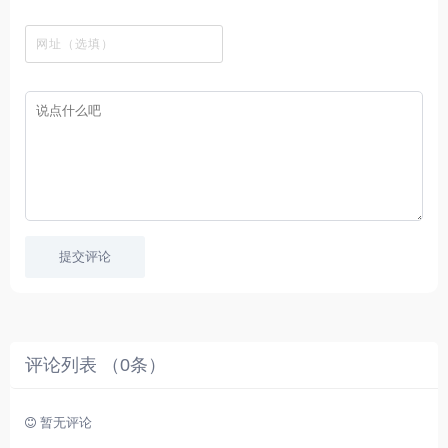
观
站
英
免
具
新
这
看
文
费
软
美
里
字
采
件
剧
你
幕
集
、
可
，
热
以
很
门
畅
适
电
所
合
影
欲
想
等
言
要
高
！
学
速
习
播
英
放
文
的
提交评论
朋
友
。
评论列表 （
0
条）
暂无评论