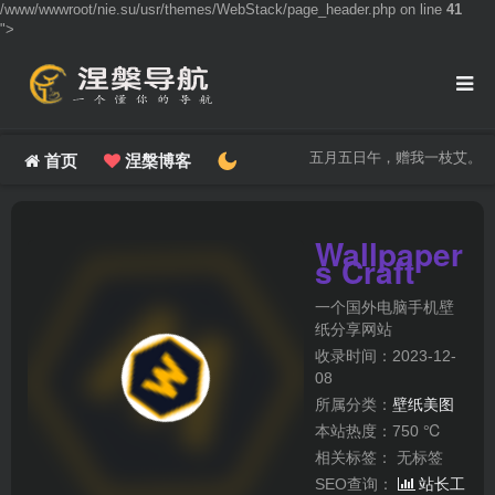
/www/wwwroot/nie.su/usr/themes/WebStack/page_header.php on line
41
">
五月五日午，赠我一枝艾。
首页
涅槃博客
Wallpaper
s Craft
一个国外电脑手机壁
纸分享网站
收录时间：2023-12-
08
所属分类：
壁纸美图
本站热度：750 ℃
相关标签：
无标签
SEO查询：
站长工