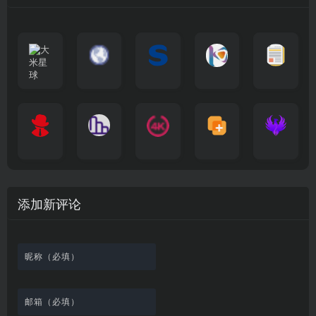
大
G
A
优
N
米
最
i
自
n
一
质
速
i
涅
星
新
m
称
i
个
影
度
e
哥
球
N
y
页
w
高
库
快
G
的
e
T
面
a
质
，
e
文
t
V
最
v
量
高
D
档
电
纵
4
速
涅
f
剧
干
e
动
清
o
影
聚
横
一
K
最
贴
本
哥
本
l
迷
净
漫
资
c
先
合
秒
个
影
新
站
社
站
i
简
在
源
生
全
图
将
视
电
自
区
自
x
洁
线
库
网
表
影
建
建
新
内
播
，
高
格
、
的
的
剧
容
放
提
清
瞬
影
一
一
添加新评论
_
最
网
供
影
间
视
个
个
韩
丰
站
各
视
变
推
网
网
国
富
，
种
在
成
荐
络
友
电
的
所
高
线
各
，
剪
交
影
在
有
清
观
种
排
贴
流
免
线
动
影
看
酷
行
板
社
费
追
漫
视
、
图
榜
区
在
剧
都
资
下
的
、
，
线
网
有
源
载
工
最
在