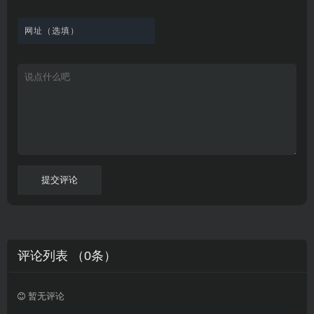
观
站
英
免
具
新
这
看
文
费
软
美
里
字
采
件
剧
你
幕
集
、
可
，
热
以
很
门
畅
适
电
所
合
影
欲
想
等
言
要
高
！
学
速
习
播
英
放
文
的
提交评论
朋
友
。
评论列表 （
0
条）
暂无评论