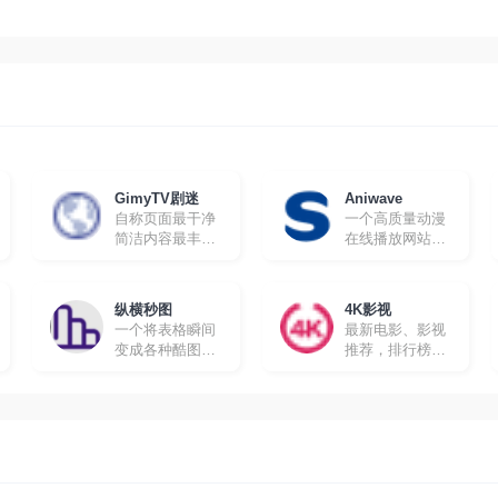
GimyTV剧迷
Aniwave
自称页面最干净
一个高质量动漫
简洁内容最丰富
在线播放网站，
的在线追剧网站
所有动漫都有英
文字幕，很适合
想要学习英文的
纵横秒图
4K影视
朋友。
一个将表格瞬间
最新电影、影视
变成各种酷图的
推荐，排行榜、
工具软件
最新美剧、热门
电影等高速播放