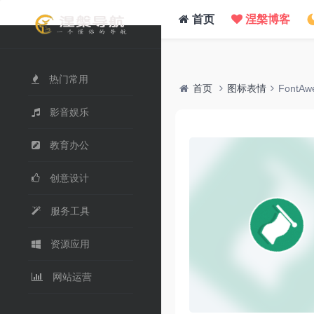
/www/wwwroot/nie.su/usr/themes/WebStack/page_header.php on line
41
">
首页
涅槃博客
热门常用
首页
图标表情
FontAw
影音娱乐
教育办公
创意设计
服务工具
资源应用
网站运营