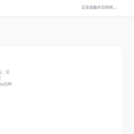
正在加载今日诗词....
具包。它
到
pts的网
。