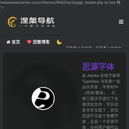
/www/wwwroot/nie.su/usr/themes/WebStack/page_header.php on line
41
">
首页
涅槃博客
可怜楼上月徘徊，应照离人妆镜台。
思源字体
由 Adobe 在线字体库
Typekityu 与谷歌一起
合作开发，字库对中
（简体/繁体）、日、
韩三国汉字进行了全
面优化支持，可以说
是非常全面了，其实
思源不仅是个免费字
体，还是一个开源字
体，任何用户都可以