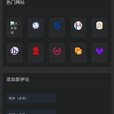
热门网站
大
G
A
优
N
米
最
i
自
n
一
质
速
i
涅
星
新
m
称
i
个
影
度
e
哥
球
N
y
页
w
高
库
快
G
的
e
T
面
a
质
，
e
文
t
V
最
v
量
高
D
档
纵
电
4
速
涅
f
剧
干
e
动
清
o
横
一
影
聚
K
最
贴
本
哥
本
l
迷
净
漫
资
c
秒
个
先
合
影
新
站
社
站
i
简
在
源
图
将
生
全
视
电
自
区
自
x
洁
线
库
表
网
影
建
建
新
内
播
，
格
高
、
的
的
剧
容
放
提
瞬
清
影
一
一
添加新评论
_
最
网
供
间
影
视
个
个
韩
丰
站
各
变
视
推
网
网
国
富
，
种
成
在
荐
络
友
电
的
所
高
各
线
，
剪
交
影
在
有
清
种
观
排
贴
流
免
线
动
影
酷
看
行
板
社
费
追
漫
视
图
、
榜
区
在
剧
都
资
的
下
、
，