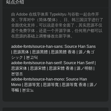
站点介绍
由 Adobe 在线字体库 Typekityu 与谷歌一起合作开
发，字库对中（简体/繁体）、日、韩三国汉字进行了
全面优化支持，可以说是非常全面了，其实思源不仅
是个免费字体，还是一个开源字体，任何用户都可以
在思源的基础上调整修改出新字体。
adobe-fonts/source-han-sans: Source Han Sans
| 思源黑体 | 思源黑體 | 思源黑體 香港 | 源ノ角ゴ
シック | 본고딕
adobe-fonts/source-han-serif: Source Han Serif |
思源宋体 | 思源宋體 | 思源宋體 香港 | 源ノ明朝 |
본명조
adobe-fonts/source-han-mono: Source Han
Mono | 思源等宽 | 思源等寬 | 思源等寬 香港 | 源ノ
等幅 | 본모노