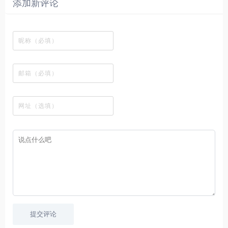
添加新评论
_
最
网
供
影
间
视
个
个
韩
丰
站
各
视
变
推
网
网
国
富
，
种
在
成
荐
络
友
电
的
所
高
线
各
，
剪
交
影
在
有
清
观
种
排
贴
流
免
线
动
影
看
酷
行
板
社
费
追
漫
视
、
图
榜
区
在
剧
都
资
下
的
、
，
线
网
有
源
载
工
最
在
观
站
英
免
具
新
这
看
文
费
软
美
里
字
采
件
剧
你
幕
集
、
可
，
热
以
很
门
畅
适
电
所
合
影
欲
想
等
言
要
高
！
学
速
习
播
英
放
文
的
提交评论
朋