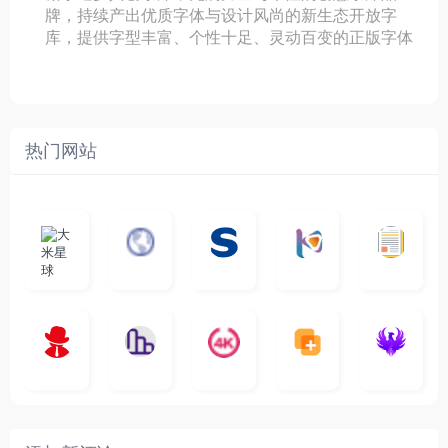
牌，持续产出优质字体与设计风尚的新生态开放字
库，提供字型丰富、个性十足、灵动百变的正版字体
热门网站
大
G
A
优
N
米
最
i
自
n
一
质
速
i
涅
星
新
m
称
i
个
影
度
e
哥
球
N
y
页
w
高
库
快
G
的
e
T
面
a
质
，
e
文
t
V
最
v
量
高
D
档
电
纵
4
速
涅
f
剧
干
e
动
清
o
影
聚
横
一
K
最
贴
本
哥
本
l
迷
净
漫
资
c
先
合
秒
个
影
新
站
社
站
i
简
在
源
生
全
图
将
视
电
自
区
自
x
洁
线
库
网
表
影
建
建
新
内
播
，
高
格
、
的
的
剧
容
放
提
清
瞬
影
一
一