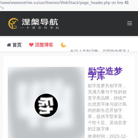
/www/wwwroot/nie.su/usr/themes/WebStack/page_header.php on line
41
">
首页
涅槃博客
长说上皇和泪教，月明南内更无人。
励字造梦
字库
励字造梦共创字库，
充满力量与个性的创
意字库品牌，持续产
出优质字体与设计风
尚的新生态开放字
库，提供字型丰富、
个性十足、灵动百变
的正版字体
收录时间：2023-12-