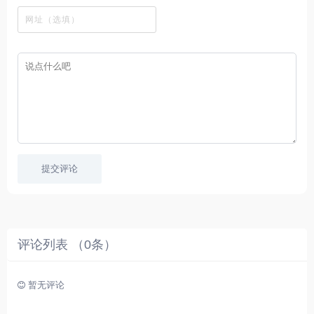
看
文
费
软
美
里
字
采
件
剧
你
幕
集
、
可
，
热
以
很
门
畅
适
电
所
合
影
欲
想
等
言
要
高
！
学
速
习
播
英
放
文
的
提交评论
朋
友
。
评论列表 （
0
条）
暂无评论