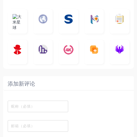
大
G
A
优
N
米
最
i
自
n
一
质
速
i
涅
星
新
m
称
i
个
影
度
e
哥
球
N
y
页
w
高
库
快
G
的
e
T
面
a
质
，
e
文
t
V
最
v
量
高
D
档
电
纵
4
速
涅
f
剧
干
e
动
清
o
影
聚
横
一
K
最
贴
本
哥
本
l
迷
净
漫
资
c
先
合
秒
个
影
新
站
社
站
i
简
在
源
生
全
图
将
视
电
自
区
自
x
洁
线
库
网
表
影
建
建
新
内
播
，
高
格
、
的
的
剧
容
放
提
清
瞬
影
一
一
添加新评论
_
最
网
供
影
间
视
个
个
韩
丰
站
各
视
变
推
网
网
国
富
，
种
在
成
荐
络
友
电
的
所
高
线
各
，
剪
交
影
在
有
清
观
种
排
贴
流
免
线
动
影
看
酷
行
板
社
费
追
漫
视
、
图
榜
区
在
剧
都
资
下
的
、
，
线
网
有
源
载
工
最
在
观
站
英
免
具
新
这