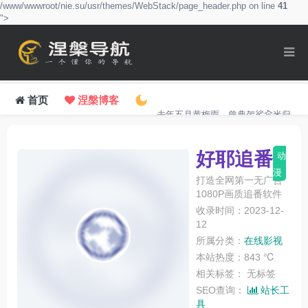
/www/wwwroot/nie.su/usr/themes/WebStack/page_header.php on line
41
">
首页
涅槃博客
去年五月黄梅雨，曾典袈裟籴米归。
好耶追番
动
漫
打造全网第一无广告
1080P画质追番软件
收录时间：2023-12-
12
所属分类：
在线影视
本站热度：843 ℃
相关标签：
无标签
SEO查询：
站长工
具