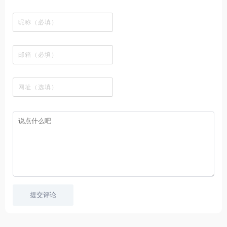
国
富
，
种
在
成
荐
络
友
电
的
所
高
线
各
，
剪
交
影
在
有
清
观
种
排
贴
流
免
线
动
影
看
酷
行
板
社
费
追
漫
视
、
图
榜
区
在
剧
都
资
下
的
、
，
线
网
有
源
载
工
最
在
观
站
英
免
具
新
这
看
文
费
软
美
里
字
采
件
剧
你
幕
集
、
可
，
热
以
很
门
畅
适
电
所
合
影
欲
想
等
言
要
高
！
学
速
习
播
英
放
文
的
提交评论
朋
友
。