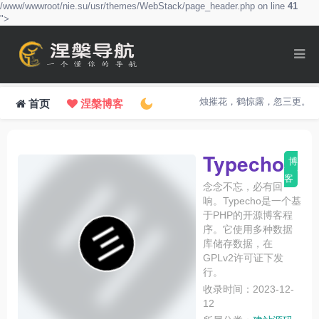
/www/wwwroot/nie.su/usr/themes/WebStack/page_header.php on line
41
">
烛摧花，鹤惊露，忽三更。
首页
涅槃博客
Typecho
博
客
念念不忘，必有回
响。Typecho是一个基
于PHP的开源博客程
序。它使用多种数据
库储存数据，在
GPLv2许可证下发
行。
收录时间：2023-12-
12