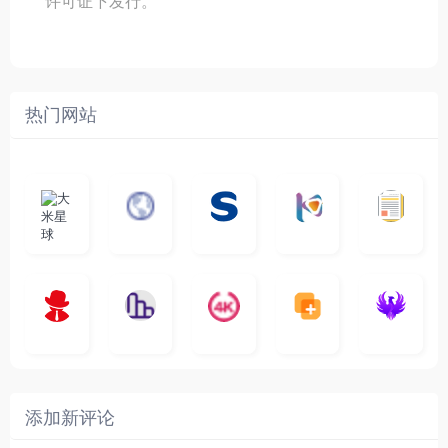
许可证下发行。
热门网站
大
G
A
优
N
米
最
i
自
n
一
质
速
i
涅
星
新
m
称
i
个
影
度
e
哥
球
N
y
页
w
高
库
快
G
的
e
T
面
a
质
，
e
文
t
V
最
v
量
高
D
档
电
纵
4
速
涅
f
剧
干
e
动
清
o
影
聚
横
一
K
最
贴
本
哥
本
l
迷
净
漫
资
c
先
合
秒
个
影
新
站
社
站
i
简
在
源
生
全
图
将
视
电
自
区
自
x
洁
线
库
网
表
影
建
建
新
内
播
，
高
格
、
的
的
剧
容
放
提
清
瞬
影
一
一
添加新评论
_
最
网
供
影
间
视
个
个
韩
丰
站
各
视
变
推
网
网