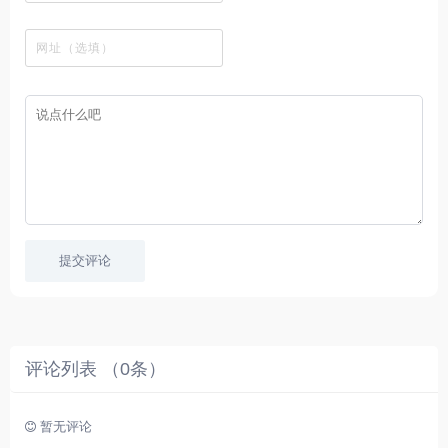
观
站
英
免
具
新
这
看
文
费
软
美
里
字
采
件
剧
你
幕
集
、
可
，
热
以
很
门
畅
适
电
所
合
影
欲
想
等
言
要
高
！
学
速
习
播
英
放
文
的
提交评论
朋
友
。
评论列表 （
0
条）
暂无评论