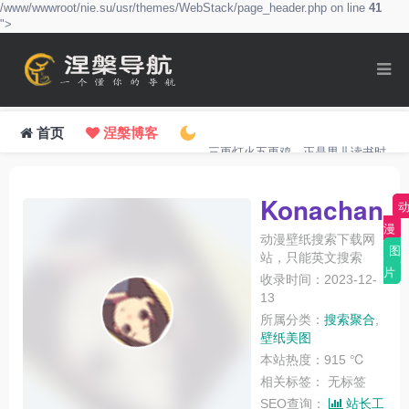
/www/wwwroot/nie.su/usr/themes/WebStack/page_header.php on line
41
">
首页
涅槃博客
三更灯火五更鸡，正是男儿读书时。
Konachan
漫
动漫壁纸搜索下载网
图
站，只能英文搜索
片
收录时间：2023-12-
13
所属分类：
搜索聚合
,
壁纸美图
本站热度：915 ℃
相关标签：
无标签
SEO查询：
站长工