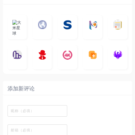
大
G
A
优
N
米
最
i
自
n
一
质
速
i
涅
星
新
m
称
i
个
影
度
e
哥
球
N
y
页
w
高
库
快
G
的
e
T
面
a
质
，
e
文
t
V
最
v
量
高
D
档
纵
电
4
速
涅
f
剧
干
e
动
清
o
横
一
影
聚
K
最
贴
本
哥
本
l
迷
净
漫
资
c
秒
个
先
合
影
新
站
社
站
i
简
在
源
图
将
生
全
视
电
自
区
自
x
洁
线
库
表
网
影
建
建
新
内
播
，
格
高
、
的
的
剧
容
放
提
瞬
清
影
一
一
添加新评论
_
最
网
供
间
影
视
个
个
韩
丰
站
各
变
视
推
网
网
国
富
，
种
成
在
荐
络
友
电
的
所
高
各
线
，
剪
交
影
在
有
清
种
观
排
贴
流
免
线
动
影
酷
看
行
板
社
费
追
漫
视
图
、
榜
区
在
剧
都
资
的
下
、
，
线
网
有
源
工
载
最
在