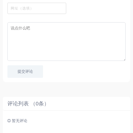
看
文
费
软
美
里
字
采
件
剧
你
幕
集
、
可
，
热
以
很
门
畅
适
电
所
合
影
欲
想
等
言
要
高
！
学
速
习
播
英
放
文
的
提交评论
朋
友
。
评论列表 （
0
条）
暂无评论