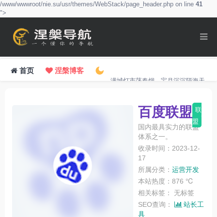
/www/wwwroot/nie.su/usr/themes/WebStack/page_header.php on line
41
">
首页
涅槃博客
满城灯市荡春烟，宝月沉沉隔海天。
百度联盟
联
盟
国内最具实力的联盟
体系之一。
收录时间：2023-12-
17
所属分类：
运营开发
本站热度：876 ℃
相关标签：
无标签
SEO查询：
站长工
具