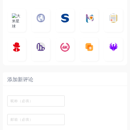
大
G
A
优
N
米
最
i
自
n
一
质
速
i
涅
星
新
m
称
i
个
影
度
e
哥
球
N
y
页
w
高
库
快
G
的
e
T
面
a
质
，
e
文
t
V
最
v
量
高
D
档
电
纵
4
速
涅
f
剧
干
e
动
清
o
影
聚
横
一
K
最
贴
本
哥
本
l
迷
净
漫
资
c
先
合
秒
个
影
新
站
社
站
i
简
在
源
生
全
图
将
视
电
自
区
自
x
洁
线
库
网
表
影
建
建
新
内
播
，
高
格
、
的
的
剧
容
放
提
清
瞬
影
一
一
添加新评论
_
最
网
供
影
间
视
个
个
韩
丰
站
各
视
变
推
网
网
国
富
，
种
在
成
荐
络
友
电
的
所
高
线
各
，
剪
交
影
在
有
清
观
种
排
贴
流
免
线
动
影
看
酷
行
板
社
费
追
漫
视
、
图
榜
区
在
剧
都
资
下
的
、
，
线
网
有
源
载
工
最
在
观
站
英
免
具
新
这